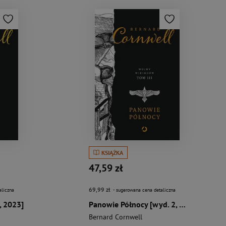
KSIĄŻKA
47,59 zł
69,99 zł
aliczna
- sugerowana cena detaliczna
, 2023]
Panowie Północy [wyd. 2, 2023]
Bernard Cornwell