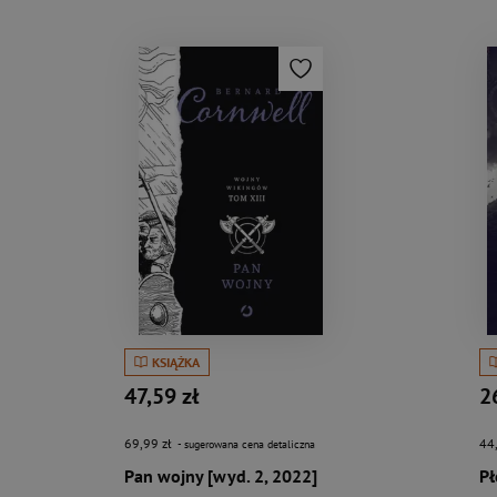
KSIĄŻKA
47,59 zł
2
69,99 zł
44
- sugerowana cena detaliczna
Pan wojny [wyd. 2, 2022]
Pł