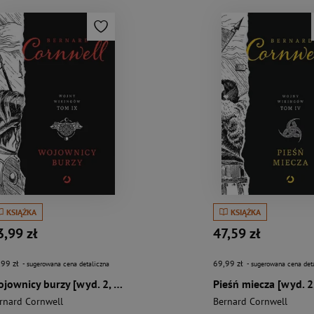
KSIĄŻKA
KSIĄŻKA
3,99 zł
47,59 zł
,99 zł
69,99 zł
- sugerowana cena detaliczna
- sugerowana cena det
Wojownicy burzy [wyd. 2, 2023]
Pieśń miecza [wyd. 2
rnard Cornwell
Bernard Cornwell