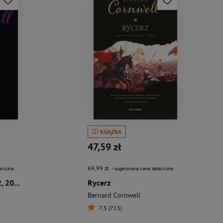
KSIĄŻKA
47,59 zł
69,99 zł
aliczna
- sugerowana cena detaliczna
Miecz królów [wyd. 2, 2023]
Rycerz
Bernard Cornwell
7,5 (713)