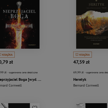
KSIĄŻKA
KSIĄŻKA
0,79 zł
47,59 zł
,99 zł
69,99 zł
- sugerowana cena detaliczna
- sugerowana cena det
Nieprzyjaciel Boga [wyd. 3, 2024]
Heretyk
rnard Cornwell
Bernard Cornwell