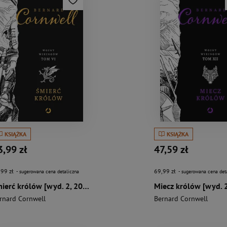
KSIĄŻKA
KSIĄŻKA
3,99 zł
47,59 zł
,99 zł
69,99 zł
- sugerowana cena detaliczna
- sugerowana cena det
Śmierć królów [wyd. 2, 2023]
rnard Cornwell
Bernard Cornwell