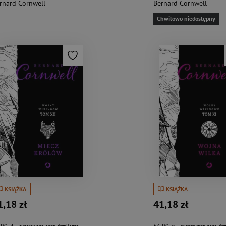
rnard Cornwell
Bernard Cornwell
Chwilowo niedostępny
KSIĄŻKA
KSIĄŻKA
1,18 zł
41,18 zł
,90 zł
54,90 zł