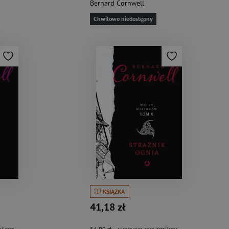
Bernard Cornwell
Chwilowo niedostępny
KSIĄŻKA
41,18 zł
54,90 zł