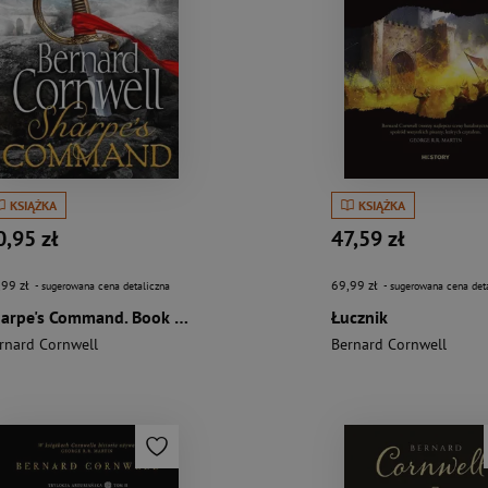
KSIĄŻKA
KSIĄŻKA
0,95 zł
47,59 zł
,99 zł
69,99 zł
- sugerowana cena detaliczna
- sugerowana cena det
Sharpe's Command. Book 14 wer. angielska
Łucznik
rnard Cornwell
Bernard Cornwell