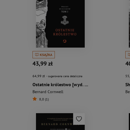
KSIĄŻKA
43,99 zł
4
64,99 zł
55
- sugerowana cena detaliczna
Ostatnie królestwo [wyd. 2, 2023]
Bernard Cornwell
Be
8,0 (1)