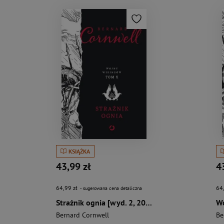
KSIĄŻKA
43,99 zł
4
64,99 zł
64
- sugerowana cena detaliczna
Strażnik ognia [wyd. 2, 2023]
Bernard Cornwell
Be