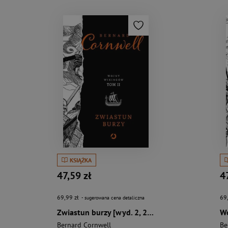
KSIĄŻKA
47,59 zł
4
69,99 zł
69
- sugerowana cena detaliczna
Zwiastun burzy [wyd. 2, 2023]
Wo
Bernard Cornwell
Be