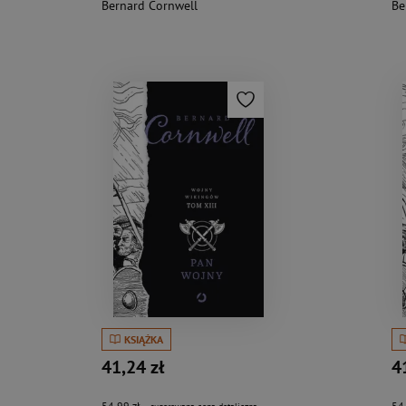
Bernard Cornwell
Be
KSIĄŻKA
41,24 zł
4
54,99 zł
54