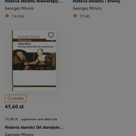
Historia ateizmu Niewierzący w świecie zachodnim od jego początków do naszych czasów
Historia śmiechu i drwiny
Georges Minois
Georges Minois
7,4 (16)
7,5 (4)
KSIĄŻKA
45,60 zł
76,00 zł
- sugerowana cena detaliczna
Historia starości Od starożytności do renesansu
Georges Minois