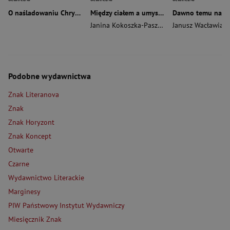
O naśladowaniu Chrystusa wyd. 2026
Między ciałem a umysłem
Janina Kokoszka-Paszkot
,
Piotr Wierzbiński
Janusz Wacławiak
Podobne wydawnictwa
Znak Literanova
Znak
Znak Horyzont
Znak Koncept
Otwarte
Czarne
Wydawnictwo Literackie
Marginesy
PIW Państwowy Instytut Wydawniczy
Miesięcznik Znak