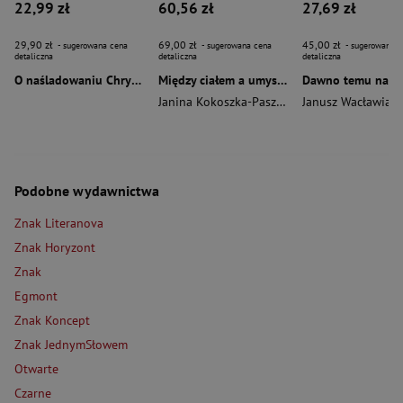
22,99 zł
60,56 zł
27,69 zł
29,90 zł
69,00 zł
45,00 zł
- sugerowana cena
- sugerowana cena
- sugerowana c
detaliczna
detaliczna
detaliczna
O naśladowaniu Chrystusa wyd. 2026
Między ciałem a umysłem
Janina Kokoszka-Paszkot
,
Piotr Wierzbiński
Janusz Wacławiak
Podobne wydawnictwa
Znak Literanova
Znak Horyzont
Znak
Egmont
Znak Koncept
Znak JednymSłowem
Otwarte
Czarne