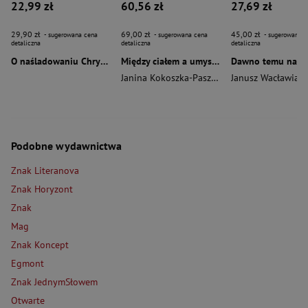
22,99 zł
60,56 zł
27,69 zł
29,90 zł
69,00 zł
45,00 zł
- sugerowana cena
- sugerowana cena
- sugerowana c
detaliczna
detaliczna
detaliczna
O naśladowaniu Chrystusa wyd. 2026
Między ciałem a umysłem
Janina Kokoszka-Paszkot
,
Piotr Wierzbiński
Janusz Wacławiak
Podobne wydawnictwa
Znak Literanova
Znak Horyzont
Znak
Mag
Znak Koncept
Egmont
Znak JednymSłowem
Otwarte