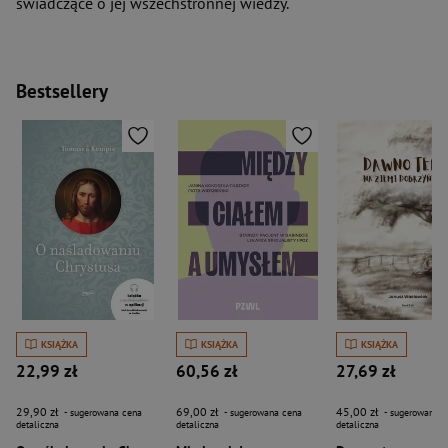
świadczące o jej wszechstronnej wiedzy.
Bestsellery
KSIĄŻKA
KSIĄŻKA
KSIĄŻKA
22,99 zł
60,56 zł
27,69 zł
29,90 zł
69,00 zł
45,00 zł
- sugerowana cena
- sugerowana cena
- sugerowana c
detaliczna
detaliczna
detaliczna