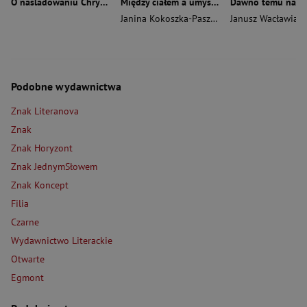
O naśladowaniu Chrystusa wyd. 2026
Między ciałem a umysłem
Janina Kokoszka-Paszkot
,
Piotr Wierzbiński
Janusz Wacławiak
Podobne wydawnictwa
Znak Literanova
Znak
Znak Horyzont
Znak JednymSłowem
Znak Koncept
Filia
Czarne
Wydawnictwo Literackie
Otwarte
Egmont