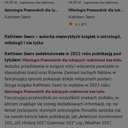
44,90 zł
44,90 zł
- sugerowana cena detaliczna
- sugerowana cena detaliczna
Astrologia Przewodnik dla lubiących rozkminiać bez bólu
Mitologia Przewodnik dla lubiących rozkminiać bez bólu
Kathleen Sears
Kathleen Sears
6,1 (87)
Kathleen Sears – autorka niezwykłych książek o astrologii,
mitologii i nie tylko
Kathleen Sears zadebiutowała w 2022 roku publikacją pod
tytułem:
.
Mitologia Przewodnik dla lubiących rozkminiać bez bólu
Autorka przedstawia w książce mity i wierzenia powstałe w
starożytnej Grecji oraz Rzymie. Zamiast suchych faktów, w
fascynujący sposób pokazuje dzieje mitycznych postaci.
Druga książka Kathleen Sears to wydana w 2023 roku:
.
Astrologia Przewodnik dla lubiących rozkminiać bez bólu
Fascynujący przewodnik po wszystkich znakach zodiaku, w
którym znajduje się szereg dodatkowych informacji, np. na
temat życiorysów słynnych astrologów. Ponadto autorka ma
na swoim koncie takie publikacje, jak „American Government
101, „US History 101”, Grammar 101” czy „ Weather 101”,