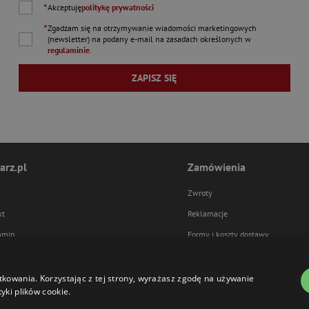
*
Akceptuję
politykę prywatności
*
Zgadzam się na otrzymywanie wiadomości marketingowych
(newsletter) na podany
e-mail
na zasadach określonych w
regulaminie
.
ZAPISZ SIĘ
arz.pl
Zamówienia
Zwroty
kt
Reklamacje
amin
Formy i koszty dostawy
ka prywatności
Formy płatności
tkowania. Korzystając z tej strony, wyrażasz zgodę na używanie
yki plików cookie.