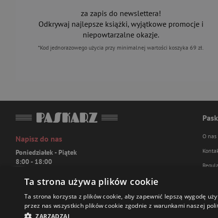
za zapis do newslettera!
Odkrywaj najlepsze książki, wyjątkowe promocje i
niepowtarzalne okazje.
*Kod jednorazowego użycia przy minimalnej wartości koszyka 69 zł.
Pask
O nas
Napisz do nas
Konta
Poniedziałek - Piątek
8:00 - 18:00
Regul
[email protected]
Ta strona używa plików cookie
Polity
Bądź z nami na bieżąco
FAQ
Ta strona korzysta z plików cookie, aby zapewnić lepszą wygodę uży
przez nas wszystkich plików cookie zgodnie z warunkami naszej polit
ZARZĄDZAJ