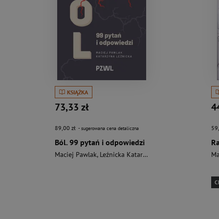
KSIĄŻKA
73,33 zł
4
89,00 zł
59
- sugerowana cena detaliczna
Ból. 99 pytań i odpowiedzi
Maciej Pawlak
,
Leźnicka Katarzyna
Ma
C