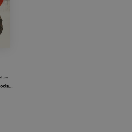
aliczna
Dobry wieczór we Wrocławiu