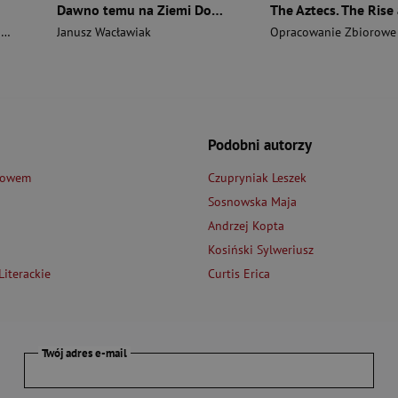
Dawno temu na Ziemi Dobrzyńskiej
i
Janusz Wacławiak
Opracowanie Zbiorowe
Podobni autorzy
łowem
Czupryniak Leszek
Sosnowska Maja
Andrzej Kopta
Kosiński Sylweriusz
iterackie
Curtis Erica
Twój adres e-mail