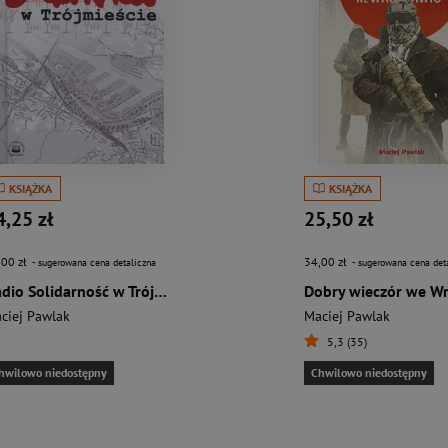
KSIĄŻKA
KSIĄŻKA
4,25 zł
25,50 zł
,00 zł
34,00 zł
- sugerowana cena detaliczna
- sugerowana cena det
Radio Solidarność w Trójmieście
ciej Pawlak
Maciej Pawlak
5,3 (35)
hwilowo niedostępny
Chwilowo niedostępny