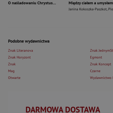
O naśladowaniu Chrystusa wyd. 2026
Między ciałem a umysłem
Janina Kokoszka-Paszkot
,
Piotr Wierzbińsk
Podobne wydawnictwa
Znak Literanova
Znak JednymS
Znak Horyzont
Egmont
Znak
Znak Koncept
Mag
Czarne
Otwarte
Wydawnictwo L
DARMOWA DOSTAWA