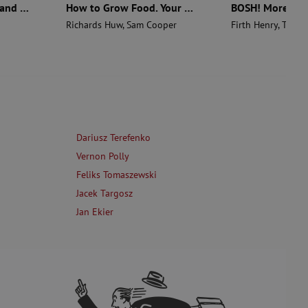
The Aztecs. The Rise and Fall of a Mighty Empire
How to Grow Food. Your Crop-by-Crop Guide to Growing, Cooking, & Preserving
Richards Huw
,
Sam Cooper
Firth Henry
,
Theas
Dariusz Terefenko
Vernon Polly
Feliks Tomaszewski
Jacek Targosz
Jan Ekier