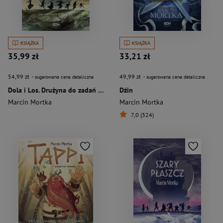
KSIĄŻKA
KSIĄŻKA
35,99 zł
33,21 zł
54,99 zł
49,99 zł
- sugerowana cena detaliczna
- sugerowana cena detaliczna
Dola i Los. Drużyna do zadań specjalnych
Dżin
Marcin Mortka
Marcin Mortka
7,0 (324)