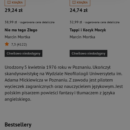
KSIĄŻKA
KSIĄŻKA
29,24 zł
24,74 zł
38,99 zł
32,99 zł
- sugerowana cena detaliczna
- sugerowana cena detaliczna
Nie ma tego Złego
Tappi i Kocyk Mocyk
Marcin Mortka
Marcin Mortka
7,3 (4122)
Chwilowo niedostępny
Chwilowo niedostępny
Urodzony 5 kwietnia 1976 roku w Poznaniu. Ukończył
skandynawistykę na Wydziale Neofilologii Uniwersytetu im.
Adama Mickiewicza w Poznaniu. Z zawodu jest pilotem
wycieczek zagranicznych oraz nauczycielem językowym. Jest
polskim pisarzem powieści fantasy i tłumaczem z języka
angielskiego.
Bestsellery