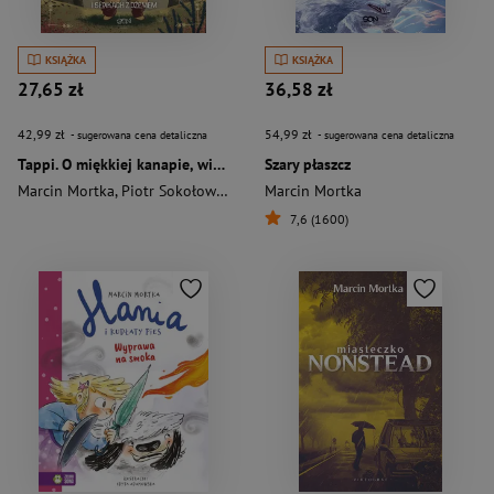
KSIĄŻKA
KSIĄŻKA
27,65 zł
36,58 zł
42,99 zł
54,99 zł
- sugerowana cena detaliczna
- sugerowana cena detaliczna
Tappi. O miękkiej kanapie, wielkich czarach i słoikach z dżemem
Szary płaszcz
Marcin Mortka
,
Piotr Sokołowski
Marcin Mortka
7,6 (1600)