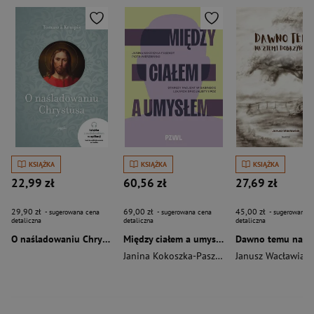
KSIĄŻKA
KSIĄŻKA
KSIĄŻKA
22,99 zł
60,56 zł
27,69 zł
29,90 zł
69,00 zł
45,00 zł
- sugerowana cena
- sugerowana cena
- sugerowana c
detaliczna
detaliczna
detaliczna
O naśladowaniu Chrystusa wyd. 2026
Między ciałem a umysłem
Janina Kokoszka-Paszkot
,
Piotr Wierzbiński
Janusz Wacławiak