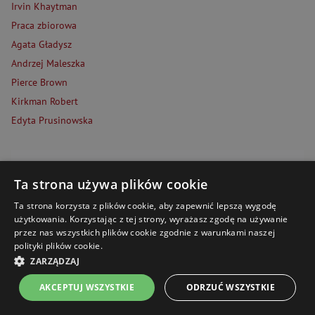
Irvin Khaytman
Praca zbiorowa
Agata Gładysz
Andrzej Maleszka
Pierce Brown
Kirkman Robert
Edyta Prusinowska
DARMOWA DOSTAWA
Ta strona używa plików cookie
za zapis do newslettera!
Ta strona korzysta z plików cookie, aby zapewnić lepszą wygodę
Odkrywaj najlepsze książki, wyjątkowe promocje i
użytkowania. Korzystając z tej strony, wyrażasz zgodę na używanie
niepowtarzalne okazje.
przez nas wszystkich plików cookie zgodnie z warunkami naszej
polityki plików cookie.
*Kod jednorazowego użycia przy minimalnej wartości koszyka 69 zł.
ZARZĄDZAJ
Twój adres e-mail
AKCEPTUJ WSZYSTKIE
ODRZUĆ WSZYSTKIE
Strona główna
Menu
Kontakt
Listy zakupowe
*
Akceptuję
politykę prywatności