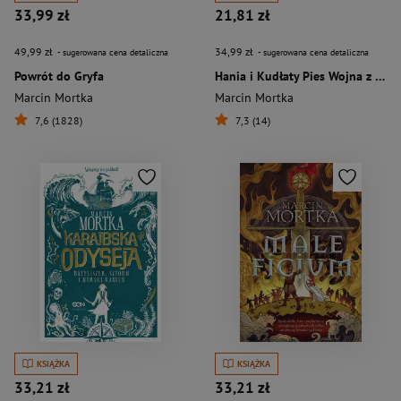
33,99 zł
21,81 zł
49,99 zł
34,99 zł
- sugerowana cena detaliczna
- sugerowana cena detaliczna
Powrót do Gryfa
Hania i Kudłaty Pies Wojna z wiedźmą
Marcin Mortka
Marcin Mortka
7,6 (1828)
7,3 (14)
KSIĄŻKA
KSIĄŻKA
33,21 zł
33,21 zł