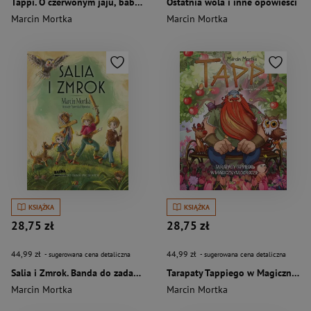
Tappi. O czerwonym jaju, babcinym zeszycie i małych awanturnikach
Ostatnia wola i inne opowieści
Marcin Mortka
Marcin Mortka
KSIĄŻKA
KSIĄŻKA
28,75 zł
28,75 zł
44,99 zł
44,99 zł
- sugerowana cena detaliczna
- sugerowana cena detaliczna
Salia i Zmrok. Banda do zadań specjalnych
Tarapaty Tappiego w Magicznym Ogrodzie. Tappi
Marcin Mortka
Marcin Mortka