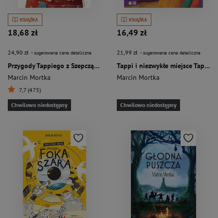
KSIĄŻKA
KSIĄŻKA
18,68 zł
16,49 zł
24,90 zł
21,99 zł
- sugerowana cena detaliczna
- sugerowana cena detaliczna
Przygody Tappiego z Szepczącego Lasu
Tappi i niezwykłe miejsce Tappi i przyjaciele
Marcin Mortka
Marcin Mortka
7,7 (475)
Chwilowo niedostępny
Chwilowo niedostępny