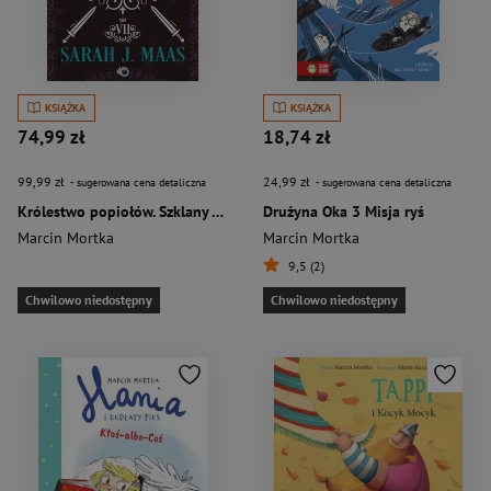
KSIĄŻKA
KSIĄŻKA
74,99 zł
18,74 zł
99,99 zł
24,99 zł
- sugerowana cena detaliczna
- sugerowana cena detaliczna
Królestwo popiołów. Szklany Tron. Tom 7 wyd. 2024
Drużyna Oka 3 Misja ryś
Marcin Mortka
Marcin Mortka
9,5 (2)
Chwilowo niedostępny
Chwilowo niedostępny