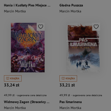
Hania i Kudłaty Pies Miejsce nie z tej ziemi
Głodna Puszcza
Marcin Mortka
Marcin Mortka
KSIĄŻKA
KSIĄŻKA
33,24 zł
33,21 zł
49,99 zł
49,99 zł
- sugerowana cena detaliczna
- sugerowana cena detaliczna
Widmowy Zagon (Straceńcy Madsa Voortena #3)
Pas Ilmarinena
Marcin Mortka
Marcin Mortka