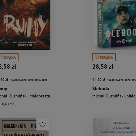
KSIĄŻKA
KSIĄŻKA
8,58 zł
28,58 zł
,90 zł
44,90 zł
- sugerowana cena detaliczna
- sugerowana cena det
iny
Śleboda
chał Kuźmiński
,
Małgorzata Kuźmińska
Michał Kuźmiński
,
Małgorzat
6,0 (210)