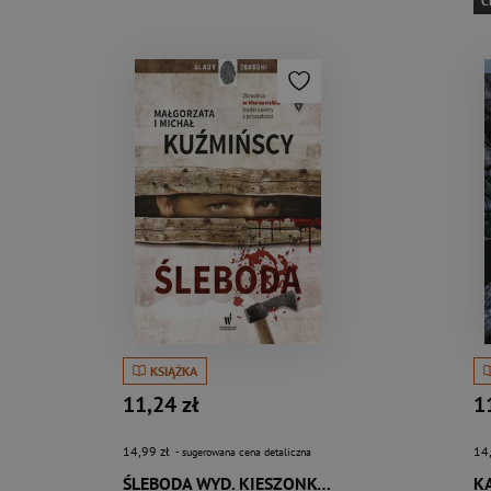
C
KSIĄŻKA
11,24 zł
1
14,99 zł
14
- sugerowana cena detaliczna
ŚLEBODA WYD. KIESZONKOWE