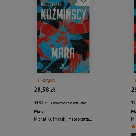
KSIĄŻKA
28,58 zł
2
44,90 zł
39
- sugerowana cena detaliczna
Mara
M
Michał Kuźmiński
,
Małgorzata Kuźmińska
Mi