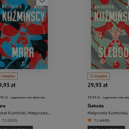
KSIĄŻKA
KSIĄŻKA
9,93 zł
29,93 zł
,90 zł
39,90 zł
- sugerowana cena detaliczna
- sugerowana cena det
ara
Śleboda
chał Kuźmiński
,
Małgorzata Kuźmińska
Małgorzata Kuźmińska
,
7,2 (1023)
7,1 (4600)