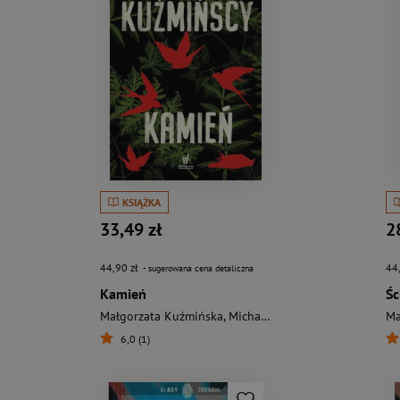
KSIĄŻKA
33,49 zł
2
44,90 zł
44
- sugerowana cena detaliczna
Kamień
Małgorzata Kuźmińska
,
Michał Kuźmiński
Ma
6,0 (1)