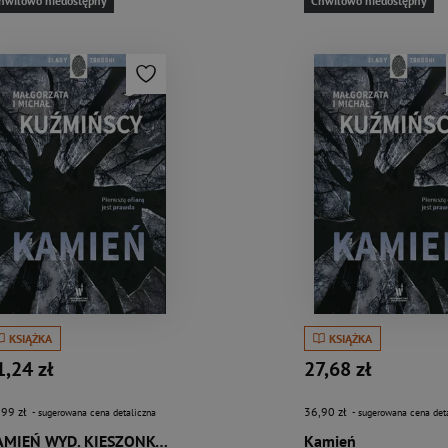
hwilowo niedostępny
Chwilowo niedostępny
KSIĄŻKA
KSIĄŻKA
1,24 zł
27,68 zł
,99 zł
36,90 zł
- sugerowana cena detaliczna
- sugerowana cena det
KAMIEŃ WYD. KIESZONKOWE B
Kamień