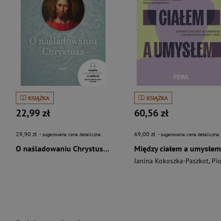
KSIĄŻKA
KSIĄŻKA
22,99 zł
60,56 zł
29,90 zł
69,00 zł
- sugerowana cena detaliczna
- sugerowana cena detaliczna
O naśladowaniu Chrystusa wyd. 2026
Między ciałem a umysłem
Janina Kokoszka-Paszkot
,
Piotr Wierzbińsk