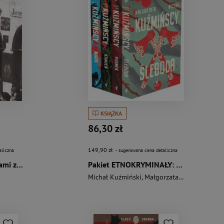
KSIĄŻKA
86,30 zł
149,90 zł
aliczna
- sugerowana cena detaliczna
Z domu Israela. Śladami zapomnianej żydowskiej...
Pakiet ETNOKRYMINAŁY: Śleboda / Pionek / Kamień / Mara
Michał Kuźmiński
,
Małgorzata Kuźmińska