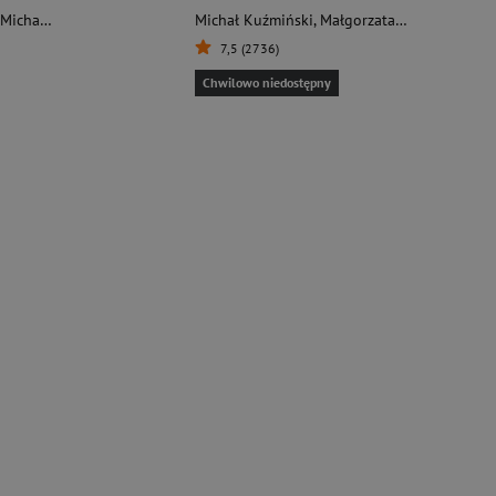
Michał Kuźmiński
Michał Kuźmiński
,
Małgorzata Kuźmińska
7,5 (2736)
Chwilowo niedostępny