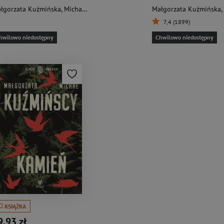
łgorzata Kuźmińska
,
Michał Kuźmiński
Małgorzata Kuźmińska
,
7,4 (1899)
hwilowo niedostępny
Chwilowo niedostępny
KSIĄŻKA
9,93 zł