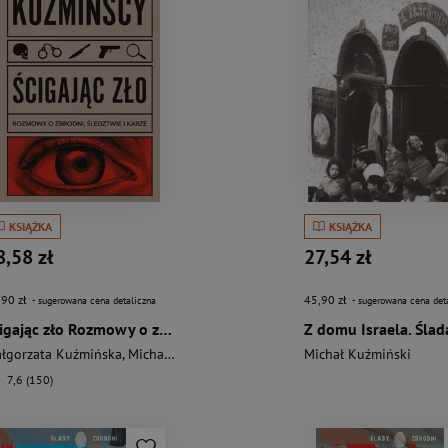
KSIĄŻKA
KSIĄŻKA
8,58 zł
27,54 zł
,90 zł
45,90 zł
- sugerowana cena detaliczna
- sugerowana cena det
Ścigając zło Rozmowy o zbrodni, śledztwie i karze
łgorzata Kuźmińska
,
Michał Kuźmiński
Michał Kuźmiński
7,6 (150)