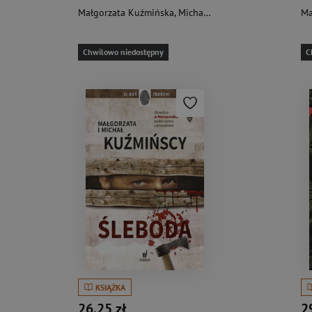
Małgorzata Kuźmińska
,
Michał Kuźmiński
Ma
Chwilowo niedostępny
C
KSIĄŻKA
26,25 zł
2