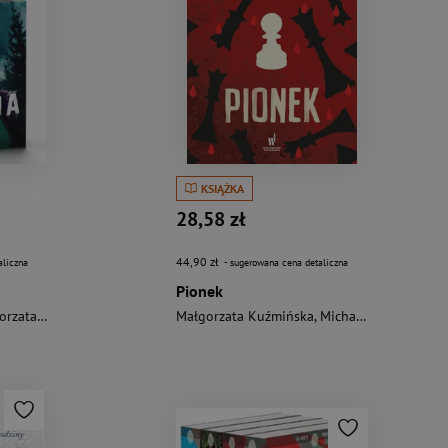
KSIĄŻKA
28,58 zł
44,90 zł
aliczna
- sugerowana cena detaliczna
Pionek
a Kuźmińska
Małgorzata Kuźmińska
,
Michał Kuźmiński