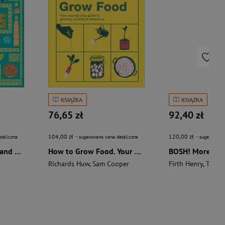
KSIĄŻKA
KSIĄŻKA
76,65 zł
92,40 zł
104,00 zł
120,00 zł
taliczna
- sugerowana cena detaliczna
- sugerowana 
The Aztecs. The Rise and Fall of a Mighty Empire
How to Grow Food. Your Crop-by-Crop Guide to Growing, Cooking, & Preserving
Richards Huw
,
Sam Cooper
Firth Henry
,
Theas