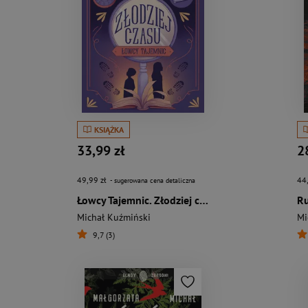
KSIĄŻKA
33,99 zł
2
49,99 zł
44
- sugerowana cena detaliczna
Łowcy Tajemnic. Złodziej czasu
Ru
Michał Kuźmiński
Mi
9,7 (3)