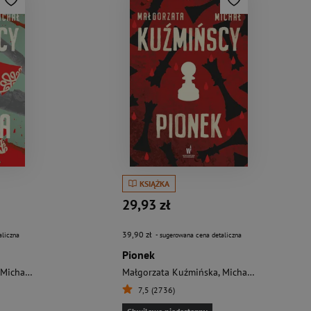
KSIĄŻKA
29,93 zł
39,90 zł
aliczna
- sugerowana cena detaliczna
Pionek
Michał Kuźmiński
Małgorzata Kuźmińska
,
Michał Kuźmiński
7,5 (2736)