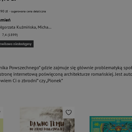
,90 zł
- sugerowana cena detaliczna
amień
łgorzata Kuźmińska
,
Michał Kuźmiński
7,4 (1899)
hwilowo niedostępny
dnika Powszechnego” gdzie zajmuje się głównie problematyką społ
tronę internetową poświęconą architekturze romańskiej. Jest aut
owiem Ci o zbrodni” czy „Pionek”