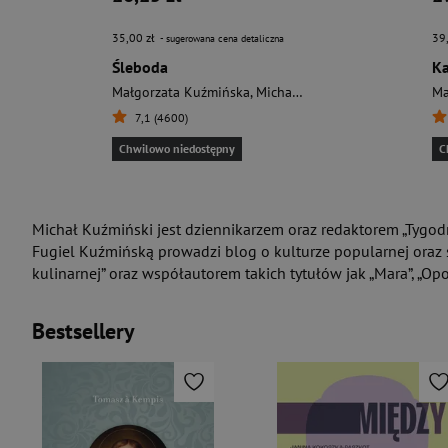
35,00 zł
39
- sugerowana cena detaliczna
Śleboda
K
Małgorzata Kuźmińska
,
Michał Kuźmiński
Ma
7,1 (4600)
Chwilowo niedostępny
C
Michał Kuźmiński jest dziennikarzem oraz redaktorem „Tygo
Fugiel Kuźmińską prowadzi blog o kulturze popularnej oraz s
kulinarnej” oraz współautorem takich tytułów jak „Mara”, „Op
Bestsellery