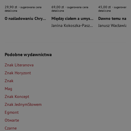
29,90 zł
69,00 zł
45,00 zł
- sugerowana cena
- sugerowana cena
- sugerowana c
detaliczna
detaliczna
detaliczna
O naśladowaniu Chrystusa wyd. 2026
Między ciałem a umysłem
Janina Kokoszka-Paszkot
,
Piotr Wierzbiński
Janusz Wacławiak
Podobne wydawnictwa
Znak Literanova
Znak Horyzont
Znak
Mag
Znak Koncept
Znak JednymSłowem
Egmont
Otwarte
Czarne