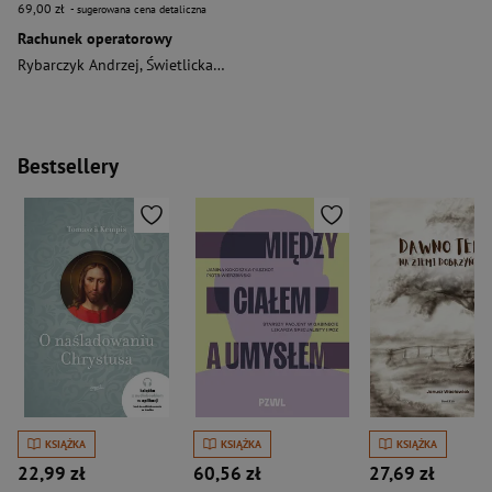
69,00 zł
- sugerowana cena detaliczna
Rachunek operatorowy
Rybarczyk Andrzej
,
Świetlicka Aleksandra
Bestsellery
KSIĄŻKA
KSIĄŻKA
KSIĄŻKA
22,99 zł
60,56 zł
27,69 zł