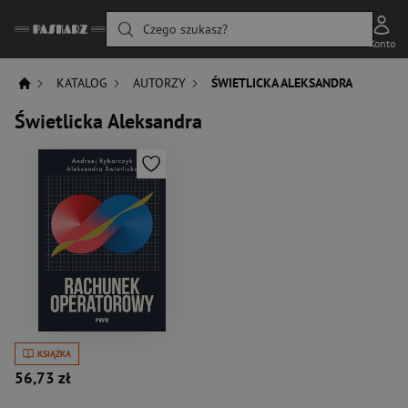
Czego szukasz?
Konto
KATALOG
AUTORZY
ŚWIETLICKA ALEKSANDRA
Świetlicka Aleksandra
KSIĄŻKA
56,73 zł