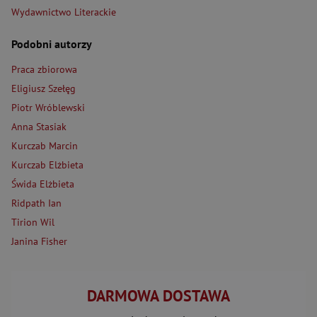
Wydawnictwo Literackie
Podobni autorzy
Praca zbiorowa
Eligiusz Szełęg
Piotr Wróblewski
Anna Stasiak
Kurczab Marcin
Kurczab Elżbieta
Świda Elżbieta
Ridpath Ian
Tirion Wil
Janina Fisher
DARMOWA DOSTAWA