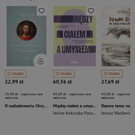
KSIĄŻKA
KSIĄŻKA
KSIĄŻKA
22,99 zł
60,56 zł
27,69 zł
29,90 zł
69,00 zł
45,00 zł
- sugerowana cena
- sugerowana cena
- sugerowana c
detaliczna
detaliczna
detaliczna
O naśladowaniu Chrystusa wyd. 2026
Między ciałem a umysłem
Janina Kokoszka-Paszkot
,
Piotr Wierzbiński
Janusz Wacławiak