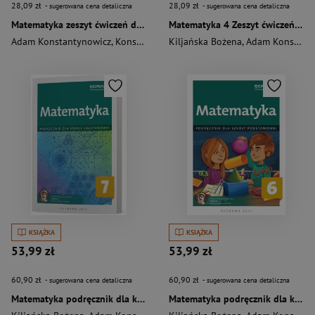
28,09 zł
28,09 zł
- sugerowana cena detaliczna
- sugerowana cena detaliczna
Matematyka zeszyt ćwiczeń dla kalsy 8 szkoły podstawowej
Matematyka 4 Zeszyt ćwiczeń Szkoła podstawowa
Adam Konstantynowicz
,
Konstantynowicz Anna
Kiljańska Bożena
,
Kiljańska Bożena
,
Adam Konstantynowicz
,
Pają
KSIĄŻKA
KSIĄŻKA
53,99 zł
53,99 zł
60,90 zł
60,90 zł
- sugerowana cena detaliczna
- sugerowana cena detaliczna
Matematyka podręcznik dla kalsy 7 szkoły podstawowej
Matematyka podręcznik dla kalsy 6 szkoły podstawowej