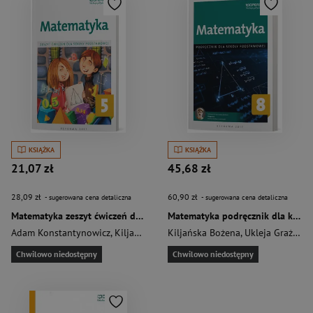
KSIĄŻKA
KSIĄŻKA
21,07 zł
45,68 zł
28,09 zł
60,90 zł
- sugerowana cena detaliczna
- sugerowana cena detaliczna
Matematyka zeszyt ćwiczeń dla kalsy 5 szkoły podstawowej
Matematyka podręcznik dla kalsy 8 szkoły podstawowej
Adam Konstantynowicz
,
Kiljańska Bożena
Kiljańska Bożena
,
Ukleja Grażyna
,
Ukleja Grażyna
,
Konstantyno
,
Chwilowo niedostępny
Chwilowo niedostępny