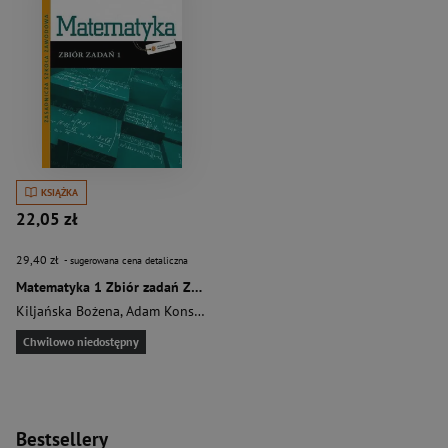
KSIĄŻKA
22,05 zł
29,40 zł
- sugerowana cena detaliczna
Matematyka 1 Zbiór zadań Zasadnicza szkoła zawodowa
Kiljańska Bożena
,
Adam Konstantynowicz
,
Konstantynowicz Anna
,
Pają
Chwilowo niedostępny
Bestsellery