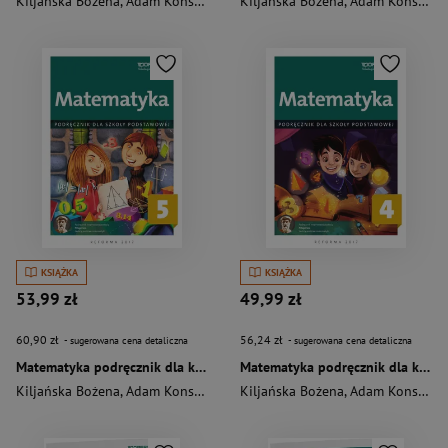
Kiljańska Bożena
,
Adam Konstantynowicz
Kiljańska Bożena
,
Konstantynowicz Anna
,
Adam Konstantynowicz
,
Pają
KSIĄŻKA
KSIĄŻKA
53,99 zł
49,99 zł
60,90 zł
56,24 zł
- sugerowana cena detaliczna
- sugerowana cena detaliczna
Matematyka podręcznik dla kalsy 5 szkoły podstawowej
Matematyka podręcznik dla kalsy 4 szkoły podstawowej
Kiljańska Bożena
,
Adam Konstantynowicz
Kiljańska Bożena
,
Konstantynowicz Anna
,
Adam Konstantynowicz
,
Pają