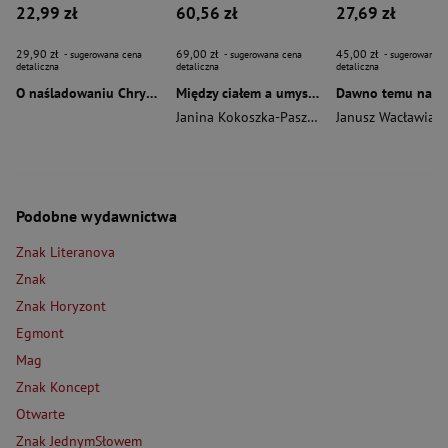
22,99 zł
60,56 zł
27,69 zł
29,90 zł
69,00 zł
45,00 zł
- sugerowana cena
- sugerowana cena
- sugerowana c
detaliczna
detaliczna
detaliczna
O naśladowaniu Chrystusa wyd. 2026
Między ciałem a umysłem
Janina Kokoszka-Paszkot
,
Piotr Wierzbiński
Janusz Wacławiak
Podobne wydawnictwa
Znak Literanova
Znak
Znak Horyzont
Egmont
Mag
Znak Koncept
Otwarte
Znak JednymSłowem