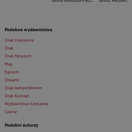
Janina Kokoszka-Paszkot
,
Piotr Wierzbiński
Janusz Wacławiak
Podobne wydawnictwa
Znak Literanova
Znak
Znak Horyzont
Mag
Egmont
Otwarte
Znak JednymSłowem
Znak Koncept
Wydawnictwo Literackie
Czarne
Podobni autorzy