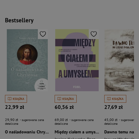
Bestsellery
KSIĄŻKA
KSIĄŻKA
KSIĄŻKA
22,99 zł
60,56 zł
27,69 zł
29,90 zł
69,00 zł
45,00 zł
- sugerowana cena
- sugerowana cena
- sugerowana c
detaliczna
detaliczna
detaliczna
O naśladowaniu Chrystusa wyd. 2026
Między ciałem a umysłem