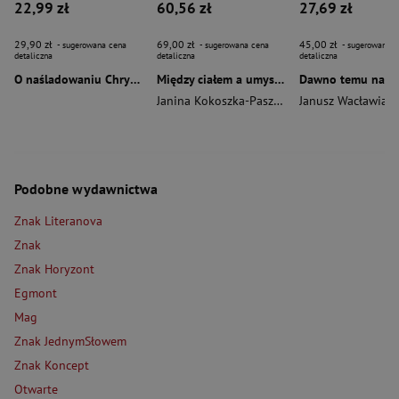
22,99 zł
60,56 zł
27,69 zł
29,90 zł
69,00 zł
45,00 zł
- sugerowana cena
- sugerowana cena
- sugerowana c
detaliczna
detaliczna
detaliczna
O naśladowaniu Chrystusa wyd. 2026
Między ciałem a umysłem
Janina Kokoszka-Paszkot
,
Piotr Wierzbiński
Janusz Wacławiak
Podobne wydawnictwa
Znak Literanova
Znak
Znak Horyzont
Egmont
Mag
Znak JednymSłowem
Znak Koncept
Otwarte