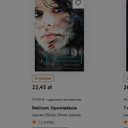
KSIĄŻKA
22,43 zł
2
29,90 zł
34
- sugerowana cena detaliczna
Delirium. Opowiadania
7 
Lauren Oliver
,
Oliver Lauren
La
7,2 (1588)