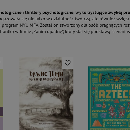
hologiczne i thrillery psychologiczne, wykorzystujące zwykłą pr
ngażowała się nie tylko w działalność twórczą, ale również wzię
program NYU MFA. Został on stworzony dla osób pragnących rozwij
tantką w filmie „Zanim upadnę”, który stał się podstawą scenariu