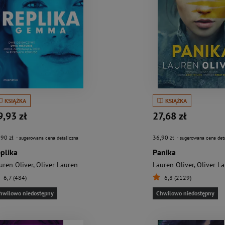
KSIĄŻKA
KSIĄŻKA
9,93 zł
27,68 zł
,90 zł
36,90 zł
- sugerowana cena detaliczna
- sugerowana cena det
plika
Panika
uren Oliver
,
Oliver Lauren
Lauren Oliver
,
Oliver L
6,7 (484)
6,8 (2129)
hwilowo niedostępny
Chwilowo niedostępny