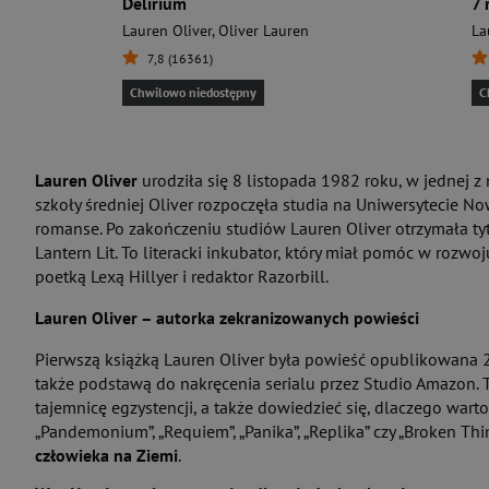
Delirium
7 
Lauren Oliver
,
Oliver Lauren
La
7,8 (16361)
Chwilowo niedostępny
C
Lauren Oliver
urodziła się 8 listopada 1982 roku, w jednej 
szkoły średniej Oliver rozpoczęła studia na Uniwersytecie Now
romanse. Po zakończeniu studiów Lauren Oliver otrzymała ty
Lantern Lit. To literacki inkubator, który miał pomóc w roz
poetką Lexą Hillyer i redaktor Razorbill.
Lauren Oliver – autorka zekranizowanych powieści
Pierwszą książką Lauren Oliver była powieść opublikowana 2 
także podstawą do nakręcenia serialu przez Studio Amazon. 
tajemnicę egzystencji, a także dowiedzieć się, dlaczego warto 
„Pandemonium”, „Requiem”, „Panika”, „Replika” czy „Broken Thi
człowieka na Ziemi
.