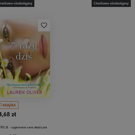
hwilowo niedostępny
Chwilowo niedostępny
KSIĄŻKA
4,68 zł
,90 zł
- sugerowana cena detaliczna