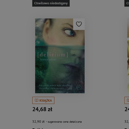
Chwilowo niedostępny
C
KSIĄŻKA
24,68 zł
2
32,90 zł
32
- sugerowana cena detaliczna