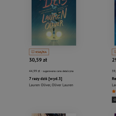
KSIĄŻKA
30,59 zł
2
44,99 zł
39
- sugerowana cena detaliczna
7 razy dziś [wyd.3]
Re
Lauren Oliver
,
Oliver Lauren
La
C