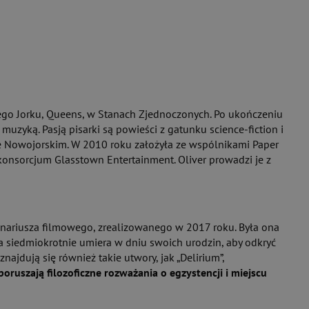
owego Jorku, Queens, w Stanach Zjednoczonych. Po ukończeniu
muzyką. Pasją pisarki są powieści z gatunku science-fiction i
cie Nowojorskim. W 2010 roku założyła ze wspólnikami Paper
 konsorcjum Glasstown Entertainment. Oliver prowadzi je z
cenariusza filmowego, zrealizowanego w 2017 roku. Była ona
a siedmiokrotnie umiera w dniu swoich urodzin, aby odkryć
najdują się również takie utwory, jak „Delirium”,
poruszają filozoficzne rozważania o egzystencji i miejscu