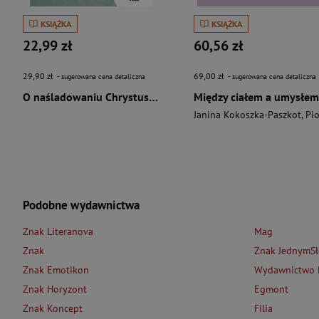
KSIĄŻKA
KSIĄŻKA
22,99 zł
60,56 zł
29,90 zł
69,00 zł
- sugerowana cena detaliczna
- sugerowana cena detaliczna
O naśladowaniu Chrystusa wyd. 2026
Między ciałem a umysłem
Janina Kokoszka-Paszkot
,
Piotr Wierzbińsk
Podobne wydawnictwa
Znak Literanova
Mag
Znak
Znak JednymS
Znak Emotikon
Wydawnictwo L
Znak Horyzont
Egmont
Znak Koncept
Filia