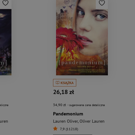
KSIĄŻKA
26,18 zł
34,90 zł
aliczna
- sugerowana cena detaliczna
Pandemonium
auren
Lauren Oliver
,
Oliver Lauren
7,9 (11218)