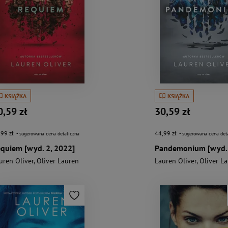
KSIĄŻKA
KSIĄŻKA
0,59 zł
30,59 zł
,99 zł
44,99 zł
- sugerowana cena detaliczna
- sugerowana cena det
quiem [wyd. 2, 2022]
Pandemonium [wyd. 
uren Oliver
,
Oliver Lauren
Lauren Oliver
,
Oliver L