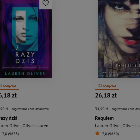
KSIĄŻKA
KSIĄŻKA
6,18 zł
26,18 zł
,90 zł
34,90 zł
- sugerowana cena detaliczna
- sugerowana cena det
razy dziś
Requiem
uren Oliver
,
Oliver Lauren
Lauren Oliver
,
Oliver L
7,0 (9673)
7,8 (9660)