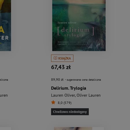
KSIĄŻKA
67,43 zł
89,90 zł
aliczna
- sugerowana cena detaliczna
Delirium. Trylogia
auren
Lauren Oliver
,
Oliver Lauren
8,0 (579)
Chwilowo niedostępny