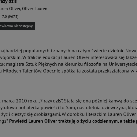
razy dziś
uren Oliver
,
Oliver Lauren
7,0 (9673)
hwilowo niedostępny
z najbardziej popularnych i znanych na całym świecie dzielnic N
ojorskim. W trakcie edukacji Lauren Oliver interesowała się także 
tuł magistra Sztuk Pięknych na kierunku filozofia na Uniwersyte
woju Młodych Talentów. Obecnie spółka ta została przekształcona w
marca 2010 roku „7 razy dziś”. Stała się ona później kanwą do s
Tytułowa bohaterka powieści to Sam, nastoletnia dziewczyna, któr
żyć i cieszyć się drobiazgami. W dorobku literackim Lauren Oliver z
ngs”.
Powieści Lauren Oliver traktują o życiu codziennym, a także 