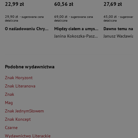
22,99 zł
60,56 zł
27,69 zł
29,90 zł
69,00 zł
45,00 zł
- sugerowana cena
- sugerowana cena
- sugerowana c
detaliczna
detaliczna
detaliczna
O naśladowaniu Chrystusa wyd. 2026
Między ciałem a umysłem
Janina Kokoszka-Paszkot
,
Piotr Wierzbiński
Janusz Wacławiak
Podobne wydawnictwa
Znak Horyzont
Znak Literanova
Znak
Mag
Znak JednymSłowem
Znak Koncept
Czarne
Wydawnictwo Literackie