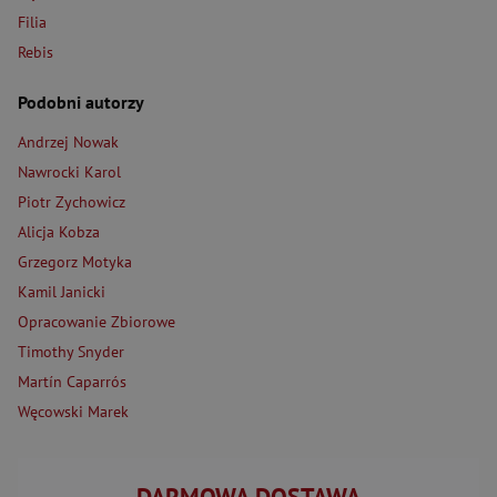
Filia
Rebis
Podobni autorzy
Andrzej Nowak
Nawrocki Karol
Piotr Zychowicz
Alicja Kobza
Grzegorz Motyka
Kamil Janicki
Opracowanie Zbiorowe
Timothy Snyder
Martín Caparrós
Węcowski Marek