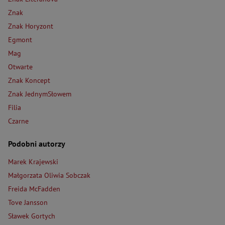
Znak
Znak Horyzont
Egmont
Mag
Otwarte
Znak Koncept
Znak JednymSłowem
Filia
Czarne
Podobni autorzy
Marek Krajewski
Małgorzata Oliwia Sobczak
Freida McFadden
Tove Jansson
Sławek Gortych