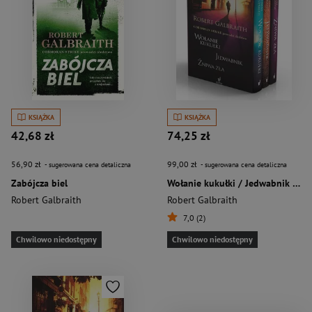
KSIĄŻKA
KSIĄŻKA
42,68 zł
74,25 zł
56,90 zł
99,00 zł
- sugerowana cena detaliczna
- sugerowana cena detaliczna
Zabójcza biel
Wołanie kukułki / Jedwabnik / Żniwa zła pakiet
Robert Galbraith
Robert Galbraith
7,0 (2)
Chwilowo niedostępny
Chwilowo niedostępny