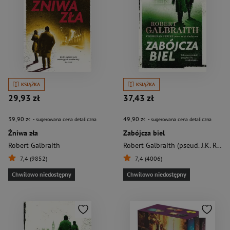
KSIĄŻKA
KSIĄŻKA
29,93 zł
37,43 zł
39,90 zł
49,90 zł
- sugerowana cena detaliczna
- sugerowana cena detaliczna
Żniwa zła
Zabójcza biel
Robert Galbraith
Robert Galbraith (pseud. J.K. Rowling)
7,4 (9852)
7,4 (4006)
Chwilowo niedostępny
Chwilowo niedostępny