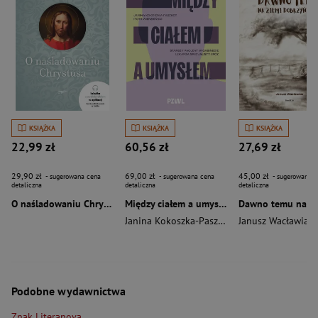
KSIĄŻKA
KSIĄŻKA
KSIĄŻKA
22,99 zł
60,56 zł
27,69 zł
29,90 zł
69,00 zł
45,00 zł
- sugerowana cena
- sugerowana cena
- sugerowana c
detaliczna
detaliczna
detaliczna
O naśladowaniu Chrystusa wyd. 2026
Między ciałem a umysłem
Janina Kokoszka-Paszkot
,
Piotr Wierzbiński
Janusz Wacławiak
Podobne wydawnictwa
Znak Literanova