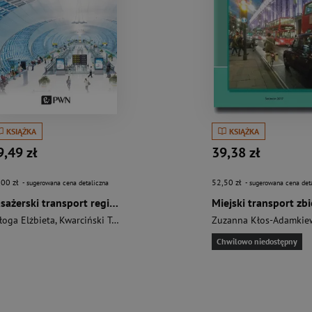
KSIĄŻKA
KSIĄŻKA
9,49 zł
39,38 zł
,00 zł
52,50 zł
- sugerowana cena detaliczna
- sugerowana cena det
Pasażerski transport regionalny
łoga Elżbieta
,
Kwarciński Tomasz
Zuzanna Kłos-Adamkie
Chwilowo niedostępny