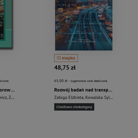
KSIĄŻKA
48,75 zł
65,00 zł
aliczna
- sugerowana cena detaliczna
Miejski transport zbiorowy Kształtowanie wartości usług dla pasażera w świetle wyzwań nowej kultury mobilności
Rozwój badań nad transportem
wicz
,
Załoga Elżbieta
Załoga Elżbieta
,
Kowalska Sylwia
Chwilowo niedostępny