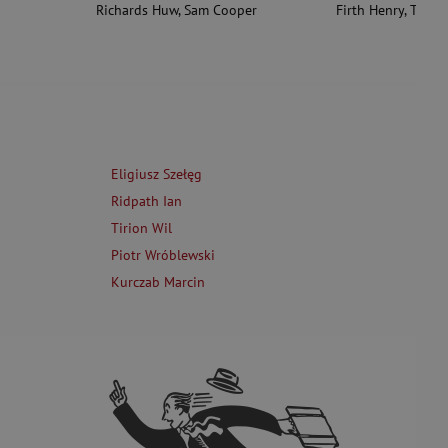
Richards Huw
,
Sam Cooper
Firth Henry
,
Theas
Eligiusz Szełęg
Ridpath Ian
Tirion Wil
Piotr Wróblewski
Kurczab Marcin