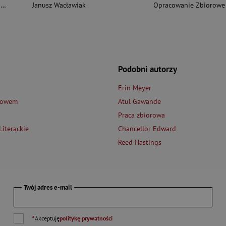
i
Janusz Wacławiak
Opracowanie Zbiorowe
Podobni autorzy
Erin Meyer
łowem
Atul Gawande
Praca zbiorowa
iterackie
Chancellor Edward
Reed Hastings
Twój adres e-mail
*
Akceptuję
politykę prywatności