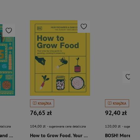
KSIĄŻKA
KSIĄŻKA
76,65 zł
92,40 zł
104,00 zł
120,00 zł
taliczna
- sugerowana cena detaliczna
- sugerowana 
The Aztecs. The Rise and Fall of a Mighty Empire
How to Grow Food. Your Crop-by-Crop Guide to Growing, Cooking, & Preserving