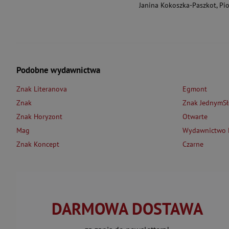
Janina Kokoszka-Paszkot
,
Piotr Wierzbińsk
Podobne wydawnictwa
Znak Literanova
Egmont
Znak
Znak JednymS
Znak Horyzont
Otwarte
Mag
Wydawnictwo L
Znak Koncept
Czarne
DARMOWA DOSTAWA