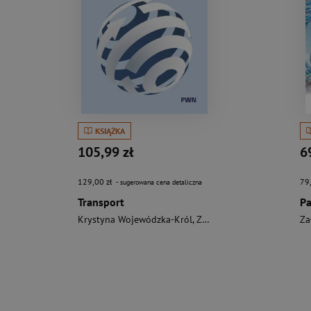
KSIĄŻKA
105,99 zł
6
129,00 zł
79
- sugerowana cena detaliczna
Transport
Krystyna Wojewódzka-Król
,
Załoga Elżbieta
Za