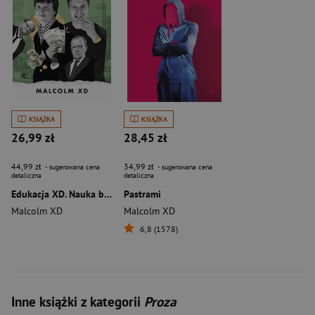
KSIĄŻKA
KSIĄŻKA
26,99 zł
28,45 zł
44,99 zł
34,99 zł
- sugerowana cena
- sugerowana cena
detaliczna
detaliczna
Edukacja XD. Nauka biznesu po polsku (okładka filmowa)
Pastrami
Malcolm XD
Malcolm XD
6,8 (1578)
Inne książki z kategorii
Proza