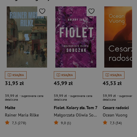
KSIĄŻKA
KSIĄŻKA
KSIĄŻKA
31,95 zł
45,99 zł
45,53 zł
39,99 zł
59,99 zł
59,99 zł
- sugerowana cena
- sugerowana cena
- sugerowana c
detaliczna
detaliczna
detaliczna
Malte
Fiolet. Kolory zła. Tom 7
Cesarz radości
Rainer Maria Rilke
Małgorzata Oliwia Sobczak
Ocean Vuong
7,3 (278)
9,0 (1)
7,3 (34)