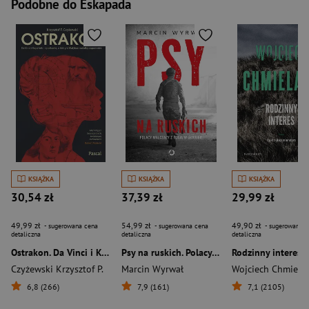
Podobne do Eskapada
KSIĄŻKA
KSIĄŻKA
KSIĄŻKA
30,54 zł
37,39 zł
29,99 zł
49,99 zł
54,99 zł
49,90 zł
- sugerowana cena
- sugerowana cena
- sugerowana c
detaliczna
detaliczna
detaliczna
Ostrakon. Da Vinci i Kopernik - spotkanie, o którym Watykan wolałby zapomnieć
Psy na ruskich. Polacy walczący z Rosją w Ukrainie
Rodzinny interes
Czyżewski Krzysztof P.
Marcin Wyrwał
Wojciech Chmielar
6,8 (266)
7,9 (161)
7,1 (2105)