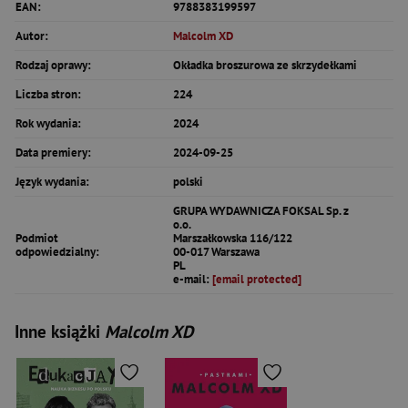
EAN:
9788383199597
Autor:
Malcolm XD
Rodzaj oprawy:
Okładka broszurowa ze skrzydełkami
Liczba stron:
224
Rok wydania:
2024
Data premiery:
2024-09-25
Język wydania:
polski
GRUPA WYDAWNICZA FOKSAL Sp. z
o.o.
Podmiot
Marszałkowska 116/122
odpowiedzialny:
00-017 Warszawa
PL
e-mail:
[email protected]
Inne książki
Malcolm XD