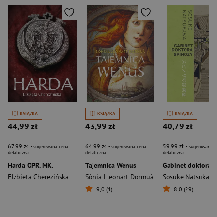
KSIĄŻKA
KSIĄŻKA
KSIĄŻKA
44,99 zł
43,99 zł
40,79 zł
67,99 zł
64,99 zł
59,99 zł
- sugerowana cena
- sugerowana cena
- sugerowana c
detaliczna
detaliczna
detaliczna
Harda OPR. MK.
Tajemnica Wenus
Elżbieta Cherezińska
Sònia Lleonart Dormuà
Sosuke Natsukaw
9,0 (4)
8,0 (29)