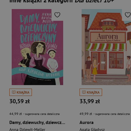
Inne książki z kategorii
Dla dzieci 10+
KSIĄŻKA
KSIĄŻKA
30,59 zł
33,99 zł
44,99 zł
49,99 zł
- sugerowana cena detaliczna
- sugerowana cena detaliczna
Damy, dziewuchy, dziewczyny. Historia w spódnicy. Kolorowe wyd
Aurora
Anna Dziewit-Meller
Agata Gładysz