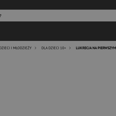
DZIECI I MŁODZIEŻY
DLA DZIECI 10+
LUKRECJA NA PIERWSZYM