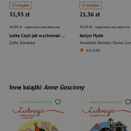
KSIĄŻKA
KSIĄŻKA
31,93 zł
21,36 zł
44,90 zł
34,90 zł
- sugerowana cena detaliczna
- sugerowana cena detaliczna
Lotta Czyli jak wychować ludzkie stado
Jaclyn Hyde
Zofia Stanecka
Annabeth Bondor-Stone
,
Connor Whit
6,9 (140)
Inne książki
Anne Goscinny