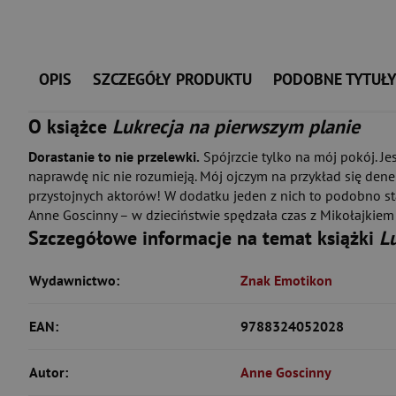
OPIS
SZCZEGÓŁY PRODUKTU
PODOBNE TYTUŁ
O książce
Lukrecja na pierwszym planie
Dorastanie to nie przelewki.
Spójrzcie tylko na mój pokój. J
naprawdę nic nie rozumieją. Mój ojczym na przykład się denerw
przystojnych aktorów! W dodatku jeden z nich to podobno st
Anne Goscinny – w dzieciństwie spędzała czas z Mikołajkiem i
Szczegółowe informacje na temat książki
L
Wydawnictwo:
Znak Emotikon
EAN:
9788324052028
Autor:
Anne Goscinny