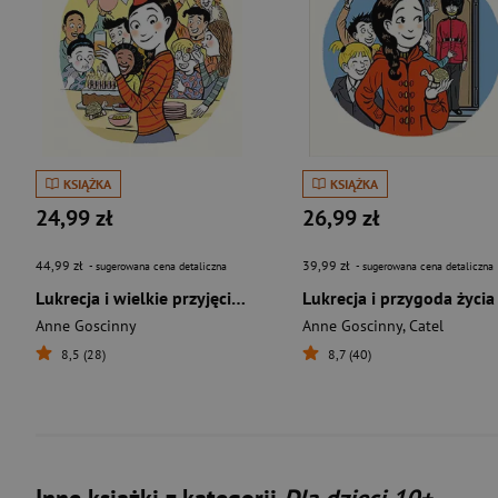
KSIĄŻKA
KSIĄŻKA
24,99 zł
26,99 zł
44,99 zł
39,99 zł
- sugerowana cena detaliczna
- sugerowana cena detaliczna
Lukrecja i wielkie przyjęcie urodzinowe
Lukrecja i przygoda życia
Anne Goscinny
Anne Goscinny
,
Catel
8,5 (28)
8,7 (40)