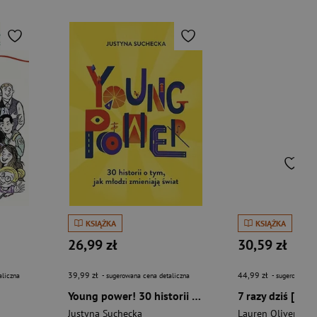
KSIĄŻKA
KSIĄŻKA
26,99 zł
30,59 zł
39,99 zł
44,99 zł
aliczna
- sugerowana cena detaliczna
- sugerowana c
Young power! 30 historii o tym, jak młodzi zmieniają świat
7 razy dziś [wyd
Justyna Suchecka
Lauren Oliver
,
Oli