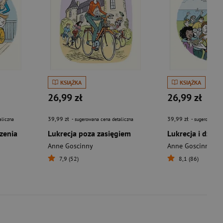
KSIĄŻKA
KSIĄŻKA
26,99 zł
26,99 zł
39,99 zł
39,99 zł
aliczna
- sugerowana cena detaliczna
- sugerowana c
zenia
Lukrecja poza zasięgiem
Anne Goscinny
Anne Goscinny
7,9 (52)
8,1 (86)