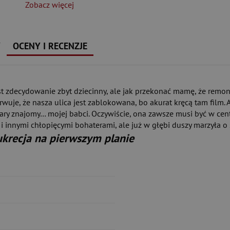
Zobacz więcej
Y
OCENY I RECENZJE
est zdecydowanie zbyt dziecinny, ale jak przekonać mamę, że remo
uje, że nasza ulica jest zablokowana, bo akurat kręcą tam film. A 
ary znajomy… mojej babci. Oczywiście, ona zawsze musi być w ce
 innymi chłopięcymi bohaterami, ale już w głębi duszy marzyła o 
ukrecja na pierwszym planie