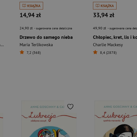
KSIĄŻKA
KSIĄŻKA
14,94 zł
33,94 zł
24,90 zł
49,90 zł
- sugerowana cena detaliczna
- sugerowana cena det
Drzewo do samego nieba
Chłopiec, kret, lis i k
e
Maria Terlikowska
Charlie Mackesy
7,2 (368)
8,4 (2878)