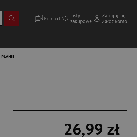
Listy
Zaloguj się
Kontakt
zakupowe
Załóż konto
 PLANIE
26,99 zł