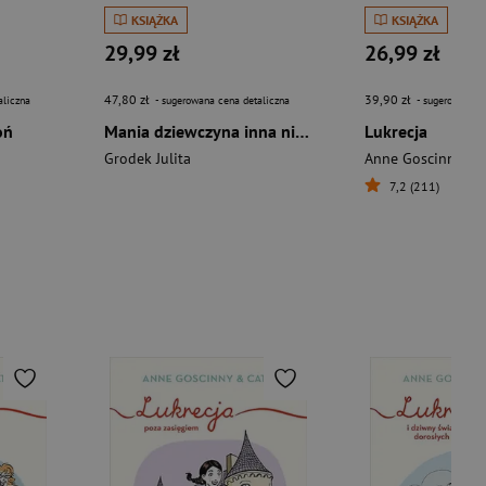
KSIĄŻKA
KSIĄŻKA
29,99 zł
26,99 zł
47,80 zł
39,90 zł
aliczna
- sugerowana cena detaliczna
- sugerowana c
oń
Mania dziewczyna inna niż wszystkie Opowieść o Marii Skłodowskiej-Curie
Lukrecja
Grodek Julita
Anne Goscinny
7,2 (211)