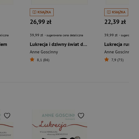
KSIĄŻKA
KSIĄŻKA
26,99 zł
22,39 zł
39,99 zł
39,99 zł
aliczna
- sugerowana cena detaliczna
- sugerowana c
giem
Lukrecja i dziwny świat dorosłych
Lukrecja rusza 
Anne Goscinny
Anne Goscinny
8,1 (86)
7,9 (75)