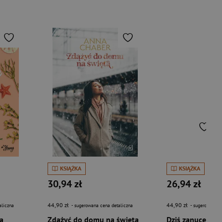
KSIĄŻKA
KSIĄŻKA
30,94 zł
26,94 zł
44,90 zł
44,90 zł
aliczna
- sugerowana cena detaliczna
- sugerowana c
ta
Zdążyć do domu na święta
Dziś zanucę ci k