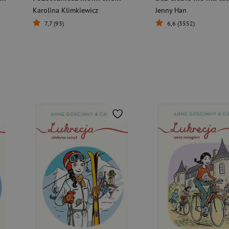
Karolina Klimkiewicz
Jenny Han
7,7 (93)
6,6 (3552)