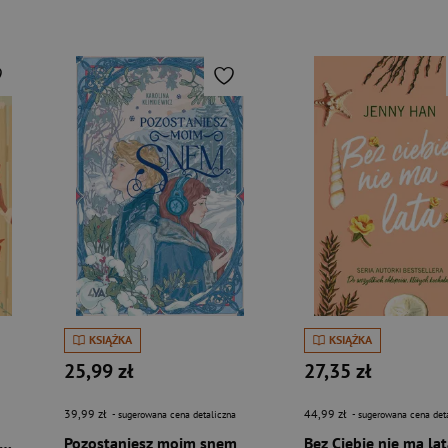
KSIĄŻKA
KSIĄŻKA
25,99 zł
27,35 zł
39,99 zł
44,99 zł
- sugerowana cena detaliczna
- sugerowana cena det
paki z ulicy Pawła dawniej Chłopcy z Placu Broni
Pozostaniesz moim snem
Bez Ciebie nie ma la