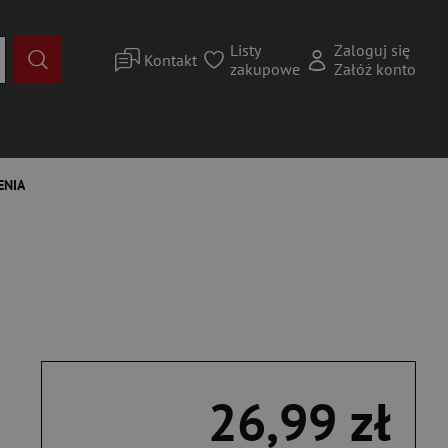
Listy
Zaloguj się
Kontakt
zakupowe
Załóż konto
ENIA
26,99 zł