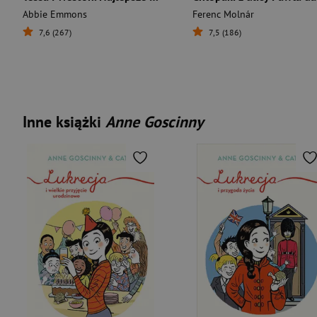
Abbie Emmons
Ferenc Molnár
7,6 (267)
7,5 (186)
Inne książki
Anne Goscinny