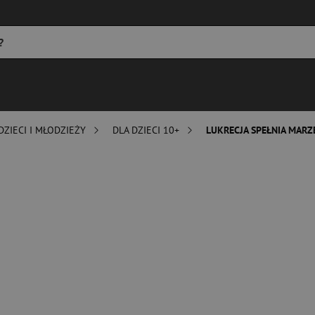
DZIECI I MŁODZIEŻY
DLA DZIECI 10+
LUKRECJA SPEŁNIA MARZ