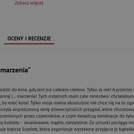
Zobacz więcej
Y
OCENY I RECENZJE
 marzenia"
dzić do kina, gdy jest już całkiem ciemno. Tylko ja nie! A przecież
Madonnę i… marzenia! Tych ostatnich mam całe mnóstwo: chciałaby
 by mieć kota! Tylko moja mama absolutnie nie chce się na to zgod
orzyła współczesną serię dziewczyńskich przygód, które zilustrow
ocenionych przez czytelników, o czym świadczą nominacje do tyt
ądzą kobiety – zwariowane, mądre, niezależne. Za sznurki pociąga 
je babcia Scarlett, która organizuje wystawne przyjęcia (z bąbelk