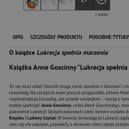
1 WIDEO
OPIS
SZCZEGÓŁY PRODUKTU
PODOBNE TYTUŁ
O książce
Lukrecja spełnia marzenia
Książka Anne Goscinny "Lukrecja spełnia
To się musi udać! Dorośli mogą nosić spodnie z dziurami i cho
rozumieją. Na szczęście mam jeszcze przyjaciółki, żółwia 
najmodniejszą koszulkę, ale przede wszystkim – marzę o tym,
trzeba spełniać!
Anne Goscinny
, córka René Goscinnego, stw
pokolenie Lukrecji! Dotychczasowych sześć tomów zostało d
Empiku i Lubimy Czytać
. W świecie dorastającej Lukrecji rz
sam się nie naprawi, prawda?), a domowe stery często przejmu