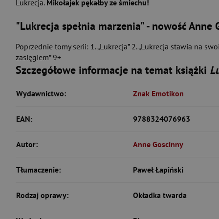
Lukrecja.
Mikołajek pękałby ze śmiechu!
"Lukrecja spełnia marzenia"
- nowość Anne 
Poprzednie tomy serii: 1. „Lukrecja” 2. „Lukrecja stawia na swo
zasięgiem” 9+
Szczegółowe informacje na temat książki
L
Wydawnictwo:
Znak Emotikon
EAN:
9788324076963
Autor:
Anne Goscinny
Tłumaczenie:
Paweł Łapiński
Rodzaj oprawy:
Okładka twarda