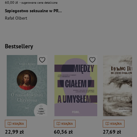
60,00 zł
- sugerowana cena detaliczna
Szpiegostwo seksualne w PRL. Wykorzystywanie materiałów kompromitujących do prób werbunku dyplomatów zagranicznych przez SB
Rafał Olbert
Bestsellery
KSIĄŻKA
KSIĄŻKA
KSIĄŻKA
22,99 zł
60,56 zł
27,69 zł