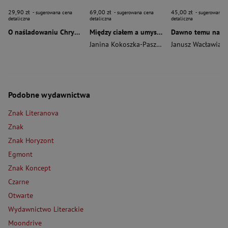
29,90 zł
69,00 zł
45,00 zł
- sugerowana cena
- sugerowana cena
- sugerowana c
detaliczna
detaliczna
detaliczna
O naśladowaniu Chrystusa wyd. 2026
Między ciałem a umysłem
Janina Kokoszka-Paszkot
,
Piotr Wierzbiński
Janusz Wacławiak
Podobne wydawnictwa
Znak Literanova
Znak
Znak Horyzont
Egmont
Znak Koncept
Czarne
Otwarte
Wydawnictwo Literackie
Moondrive