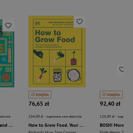
KSIĄŻKA
KSIĄŻKA
76,65 zł
92,40 zł
104,00 zł
120,00 zł
taliczna
- sugerowana cena detaliczna
- sugerowana 
The Aztecs. The Rise and Fall of a Mighty Empire
How to Grow Food. Your Crop-by-Crop Guide to Growing, Cooking, & Preserving
Richards Huw
,
Sam Cooper
Firth Henry
,
Theas