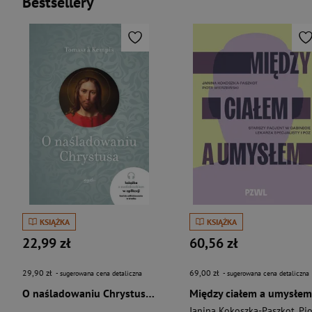
Bestsellery
KSIĄŻKA
KSIĄŻKA
22,99 zł
60,56 zł
29,90 zł
69,00 zł
- sugerowana cena detaliczna
- sugerowana cena detaliczna
O naśladowaniu Chrystusa wyd. 2026
Między ciałem a umysłem
Janina Kokoszka-Paszkot
,
Piotr Wierzbińsk