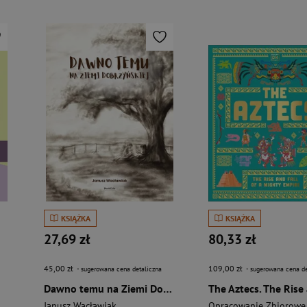
KSIĄŻKA
KSIĄŻKA
27,69 zł
80,33 zł
45,00 zł
109,00 zł
- sugerowana cena detaliczna
- sugerowana cena de
Dawno temu na Ziemi Dobrzyńskiej
i
Janusz Wacławiak
Opracowanie Zbiorowe