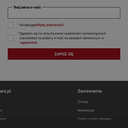
Twój adres e-mail
*
Akceptuję
politykę prywatności
*
Zgadzam się na otrzymywanie wiadomości marketingowych
(newsletter) na podany
e-mail
na zasadach określonych w
regulaminie
.
ZAPISZ SIĘ
arz.pl
Zamówienia
Zwroty
kt
Reklamacje
amin
Formy i koszty dostawy
ka prywatności
Formy płatności