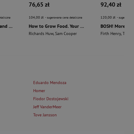
76,65 zł
92,40 zł
104,00 zł
120,00 zł
taliczna
- sugerowana cena detaliczna
- sugerowana 
The Aztecs. The Rise and Fall of a Mighty Empire
How to Grow Food. Your Crop-by-Crop Guide to Growing, Cooking, & Preserving
Richards Huw
,
Sam Cooper
Firth Henry
,
Theas
Eduardo Mendoza
Homer
Fiodor Dostojewski
Jeff VanderMeer
Tove Jansson