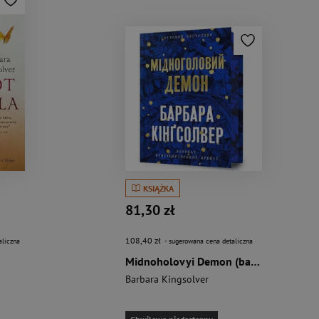
KSIĄŻKA
81,30 zł
108,40 zł
aliczna
- sugerowana cena detaliczna
Midnoholovyi Demon (barwione brzegi)
Barbara Kingsolver