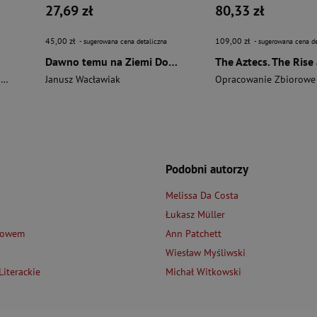
27,69 zł
80,33 zł
45,00 zł
109,00 zł
- sugerowana cena detaliczna
- sugerowana cena de
Dawno temu na Ziemi Dobrzyńskiej
i
Janusz Wacławiak
Opracowanie Zbiorowe
Podobni autorzy
Melissa Da Costa
Łukasz Müller
łowem
Ann Patchett
Wiesław Myśliwski
iterackie
Michał Witkowski