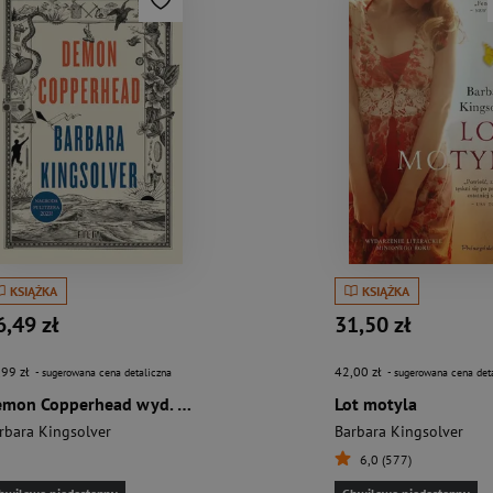
KSIĄŻKA
KSIĄŻKA
6,49 zł
31,50 zł
,99 zł
42,00 zł
- sugerowana cena detaliczna
- sugerowana cena det
Demon Copperhead wyd. kieszonkowe
Lot motyla
rbara Kingsolver
Barbara Kingsolver
6,0 (577)