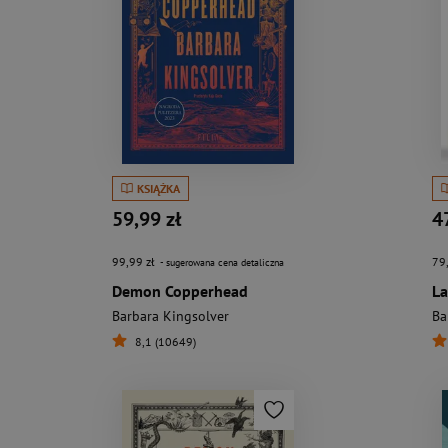
KSIĄŻKA
59,99 zł
4
99,99 zł
79
- sugerowana cena detaliczna
Demon Copperhead
L
Barbara Kingsolver
Ba
8,1 (10649)