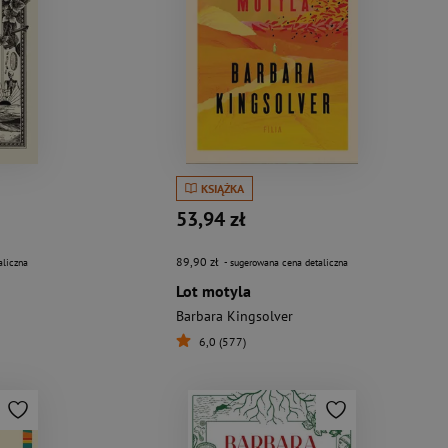
KSIĄŻKA
53,94 zł
89,90 zł
aliczna
- sugerowana cena detaliczna
Lot motyla
Barbara Kingsolver
6,0 (577)