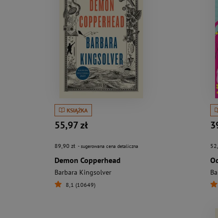
KSIĄŻKA
55,97 zł
3
89,90 zł
52
- sugerowana cena detaliczna
Demon Copperhead
Od
Barbara Kingsolver
Ba
8,1 (10649)