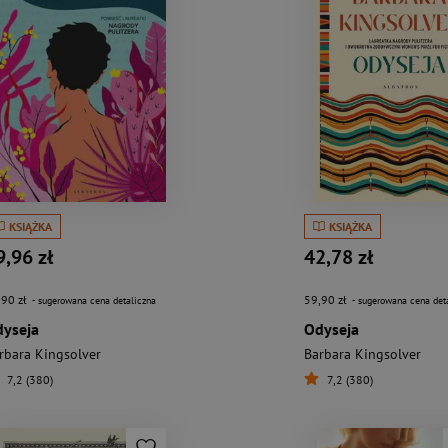
KSIĄŻKA
KSIĄŻKA
9,96 zł
42,78 zł
,90 zł
59,90 zł
- sugerowana cena detaliczna
- sugerowana cena det
yseja
Odyseja
rbara Kingsolver
Barbara Kingsolver
7,2 (380)
7,2 (380)