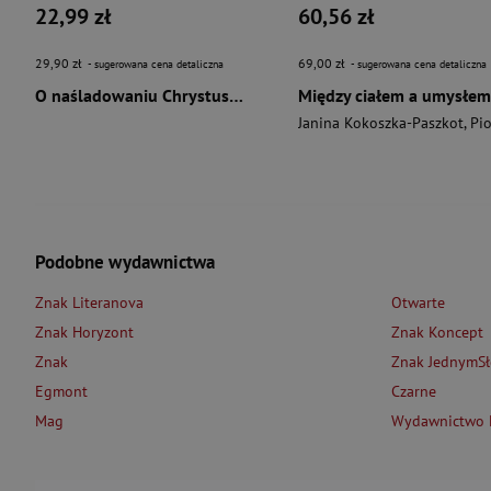
22,99 zł
60,56 zł
29,90 zł
69,00 zł
- sugerowana cena detaliczna
- sugerowana cena detaliczna
O naśladowaniu Chrystusa wyd. 2026
Między ciałem a umysłem
Janina Kokoszka-Paszkot
,
Piotr Wierzbińsk
Podobne wydawnictwa
Znak Literanova
Otwarte
Znak Horyzont
Znak Koncept
Znak
Znak JednymS
Egmont
Czarne
Mag
Wydawnictwo L