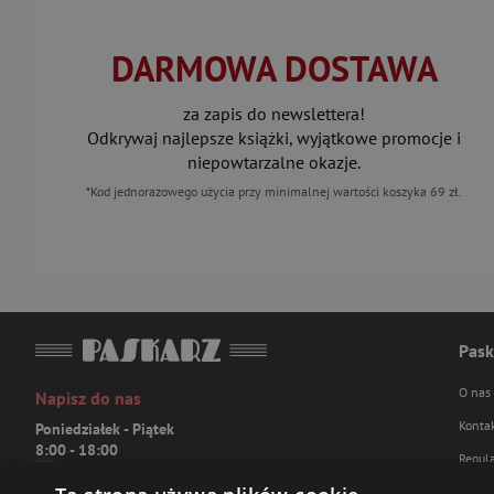
DARMOWA DOSTAWA
za zapis do newslettera!
Odkrywaj najlepsze książki, wyjątkowe promocje i
niepowtarzalne okazje.
*Kod jednorazowego użycia przy minimalnej wartości koszyka 69 zł.
Pask
O nas
Napisz do nas
Konta
Poniedziałek - Piątek
8:00 - 18:00
Regul
[email protected]
Polity