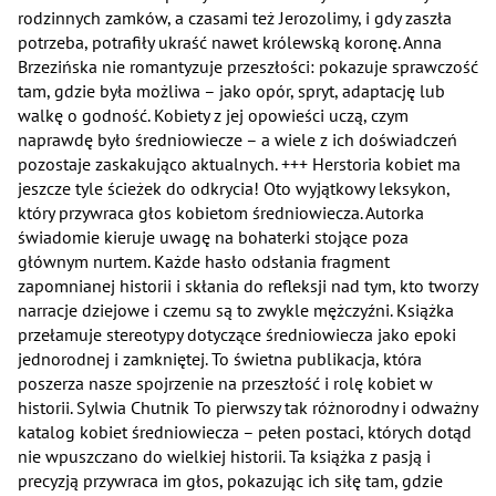
rodzinnych zamków, a czasami też Jerozolimy, i gdy zaszła
potrzeba, potrafiły ukraść nawet królewską koronę. Anna
Brzezińska nie romantyzuje przeszłości: pokazuje sprawczość
tam, gdzie była możliwa – jako opór, spryt, adaptację lub
walkę o godność. Kobiety z jej opowieści uczą, czym
naprawdę było średniowiecze – a wiele z ich doświadczeń
pozostaje zaskakująco aktualnych. +++ Herstoria kobiet ma
jeszcze tyle ścieżek do odkrycia! Oto wyjątkowy leksykon,
który przywraca głos kobietom średniowiecza. Autorka
świadomie kieruje uwagę na bohaterki stojące poza
głównym nurtem. Każde hasło odsłania fragment
zapomnianej historii i skłania do refleksji nad tym, kto tworzy
narracje dziejowe i czemu są to zwykle mężczyźni. Książka
przełamuje stereotypy dotyczące średniowiecza jako epoki
jednorodnej i zamkniętej. To świetna publikacja, która
poszerza nasze spojrzenie na przeszłość i rolę kobiet w
historii. Sylwia Chutnik To pierwszy tak różnorodny i odważny
katalog kobiet średniowiecza – pełen postaci, których dotąd
nie wpuszczano do wielkiej historii. Ta książka z pasją i
precyzją przywraca im głos, pokazując ich siłę tam, gdzie