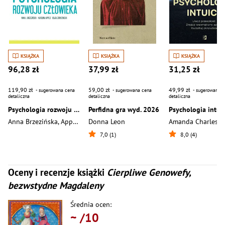
KSIĄŻKA
KSIĄŻKA
KSIĄŻKA
96,28 zł
37,99 zł
31,25 zł
119,90 zł
59,00 zł
49,99 zł
- sugerowana cena
- sugerowana cena
- sugerowana c
detaliczna
detaliczna
detaliczna
Psychologia rozwoju człowieka
Perfidna gra wyd. 2026
Anna Brzezińska
,
Appelt Karolina
Donna Leon
,
Beata Ziółkowska
Amanda Charles
7,0 (1)
8,0 (4)
Oceny i recenzje książki
Cierpliwe Genowefy,
bezwstydne Magdaleny
Średnia ocen:
~
/10