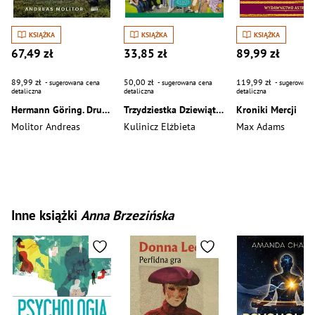
KSIĄŻKA
KSIĄŻKA
KSIĄŻKA
67,49 zł
33,85 zł
89,99 zł
89,99 zł
50,00 zł
119,99 zł
- sugerowana cena
- sugerowana cena
- sugerowana
detaliczna
detaliczna
detaliczna
Hermann Göring. Drugi człowiek Trzeciej Rzeszy
Trzydziestka Dziewiątka na szóstkę
Kroniki Mercji
Molitor Andreas
Kulinicz Elżbieta
Max Adams
Inne książki
Anna Brzezińska