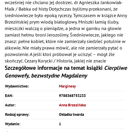
wcześniej nie chciano jej dostrzec. dr Agnieszka Jankowiak-
Maik / Babka od histy Dotychczas byliśmy przekonani, że
średniowiecze było epoką rycerzy. Tymczasem w książce Anny
Brzezińskiej prym wiodą białogłowy. Mniszki łamią śluby,
mieszczki walczą o pieniądze, a jedna w garnku na głowie
zamiast hełmu broni Jerozolimy. Średniowiecze, jakiego nie
znasz: pełne kobiet, które nie zamierzały siedzieć potulnie w
alkowie. Nie miały prawa mówić, ale nie zamierzały pytać o
pozwolenie. A jeśli ktoś próbował je uciszyć – mógł źle
skończyć. Cezary Korycki / Historia, jakiej nie znacie
Szczegółowe informacje na temat książki
Cierpliwe
Genowefy, bezwstydne Magdaleny
Wydawnictwo:
Marginesy
EAN:
9788368753233
Autor:
Anna Brzezińska
Rodzaj oprawy:
Okładka twarda
Wydanie:
1