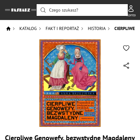
Czego szukasz?
Konto
KATALOG
FAKT I REPORTAŻ
HISTORIA
CIERPLIWE 
Cierpliwe Genowefy, bezwstydne Magdaleny