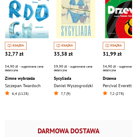
KSIĄŻKA
KSIĄŻKA
KSIĄŻKA
32,77 zł
35,38 zł
31,99 zł
54,90 zł
59,90 zł
54,90 zł
- sugerowana cena
- sugerowana cena
- sugerowana c
detaliczna
detaliczna
detaliczna
Zimne wybrzeża
Sycyliada
Drzewa
Szczepan Twardoch
Daniel Wyszogrodzki
Percival Everett
6,4 (1128)
7,7 (9)
7,2 (278)
DARMOWA DOSTAWA