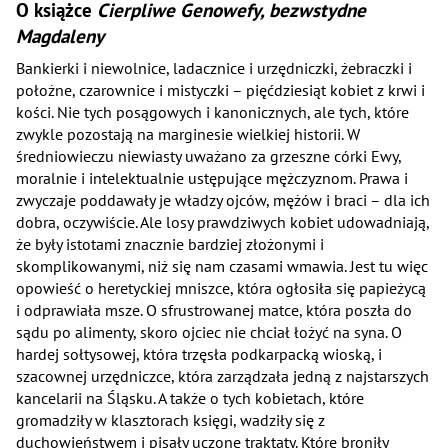
O książce
Cierpliwe Genowefy, bezwstydne
Magdaleny
Bankierki i niewolnice, ladacznice i urzędniczki, żebraczki i
położne, czarownice i mistyczki – pięćdziesiąt kobiet z krwi i
kości. Nie tych posągowych i kanonicznych, ale tych, które
zwykle pozostają na marginesie wielkiej historii. W
średniowieczu niewiasty uważano za grzeszne córki Ewy,
moralnie i intelektualnie ustępujące mężczyznom. Prawa i
zwyczaje poddawały je władzy ojców, mężów i braci – dla ich
dobra, oczywiście. Ale losy prawdziwych kobiet udowadniają,
że były istotami znacznie bardziej złożonymi i
skomplikowanymi, niż się nam czasami wmawia. Jest tu więc
opowieść o heretyckiej mniszce, która ogłosiła się papieżycą
i odprawiała msze. O sfrustrowanej matce, która poszła do
sądu po alimenty, skoro ojciec nie chciał łożyć na syna. O
hardej sołtysowej, która trzęsła podkarpacką wioską, i
szacownej urzędniczce, która zarządzała jedną z najstarszych
kancelarii na Śląsku. A także o tych kobietach, które
gromadziły w klasztorach księgi, wadziły się z
duchowieństwem i pisały uczone traktaty. Które broniły