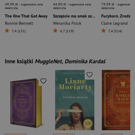
49,99 zł
44,90 zł
79,99 zł
- sugerowana cena
- sugerowana cena
- sugerowana c
detaliczna
detaliczna
detaliczna
The One That Got Away
Szczęście ma smak szarlotki
Ronnie Bennett
Weronika Psiuk
Claire Legrand
7,4 (132)
6,7 (119)
7,4 (514)
Inne książki
MuggleNet, Dominika Kardaś