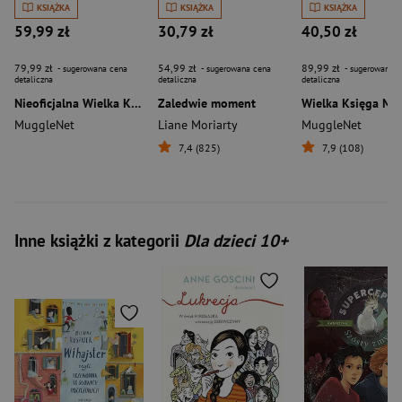
KSIĄŻKA
KSIĄŻKA
KSIĄŻKA
59,99 zł
30,79 zł
40,50 zł
79,99 zł
54,99 zł
89,99 zł
- sugerowana cena
- sugerowana cena
- sugerowana c
detaliczna
detaliczna
detaliczna
Nieoficjalna Wielka Księga Zaklęć Harry'ego Pottera. Kompletny przewodnik po zaklęciach dla czarodziejów i czarownic [wyd. 2026, barwione brzegi]
Zaledwie moment
MuggleNet
Liane Moriarty
MuggleNet
7,4 (825)
7,9 (108)
Inne książki z kategorii
Dla dzieci 10+