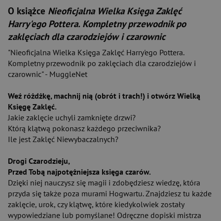
O książce
Nieoficjalna Wielka Księga Zaklęć
Harry'ego Pottera. Kompletny przewodnik po
zaklęciach dla czarodziejów i czarownic
"Nieoficjalna Wielka Księga Zaklęć Harry'ego Pottera.
Kompletny przewodnik po zaklęciach dla czarodziejów i
czarownic" - MuggleNet
Weź różdżkę, machnij nią (obrót i trach!) i otwórz Wielką
Księgę Zaklęć.
Jakie zaklęcie uchyli zamknięte drzwi?
Którą klątwą pokonasz każdego przeciwnika?
Ile jest Zaklęć Niewybaczalnych?
Drogi Czarodzieju,
Przed Tobą najpotężniejsza księga czarów.
Dzięki niej nauczysz się magii i zdobędziesz wiedzę, która
przyda się także poza murami Hogwartu. Znajdziesz tu każde
zaklęcie, urok, czy klątwę, które kiedykolwiek zostały
wypowiedziane lub pomyślane! Odręczne dopiski mistrza