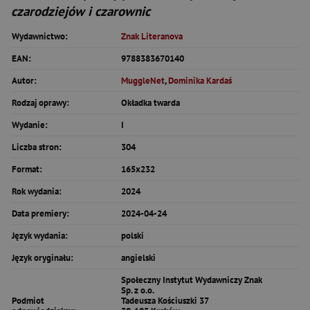
czarodziejów i czarownic
Wydawnictwo:
Znak Literanova
EAN:
9788383670140
Autor:
MuggleNet
,
Dominika Kardaś
Rodzaj oprawy:
Okładka twarda
Wydanie:
I
Liczba stron:
304
Format:
165x232
Rok wydania:
2024
Data premiery:
2024-04-24
Język wydania:
polski
Język oryginału:
angielski
Społeczny Instytut Wydawniczy Znak
Sp. z o.o.
Podmiot
Tadeusza Kościuszki 37