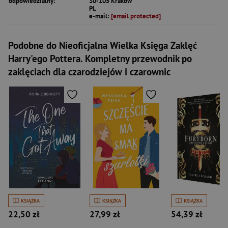
odpowiedzialny:
30-105 Kraków
PL
e-mail:
[email protected]
Podobne do Nieoficjalna Wielka Księga Zaklęć
Harry'ego Pottera. Kompletny przewodnik po
zaklęciach dla czarodziejów i czarownic
KSIĄŻKA
KSIĄŻKA
KSIĄŻKA
22,50 zł
27,99 zł
54,39 zł