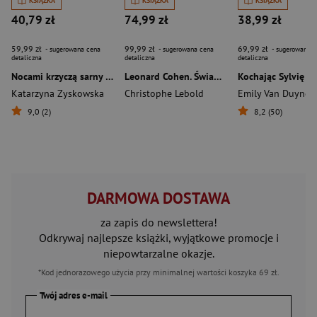
KSIĄŻKA
KSIĄŻKA
KSIĄŻKA
40,79 zł
74,99 zł
38,99 zł
59,99 zł
99,99 zł
69,99 zł
- sugerowana cena
- sugerowana cena
- sugerowana c
detaliczna
detaliczna
detaliczna
Nocami krzyczą sarny (wyd. 2026, barwione brzegi)
Leonard Cohen. Świadek upadku aniołów
Kochając Sylvię Pl
Katarzyna Zyskowska
Christophe Lebold
Emily Van Duyne
9,0 (2)
8,2 (50)
DARMOWA DOSTAWA
za zapis do newslettera!
Odkrywaj najlepsze książki, wyjątkowe promocje i
niepowtarzalne okazje.
*Kod jednorazowego użycia przy minimalnej wartości koszyka 69 zł.
Twój adres e-mail