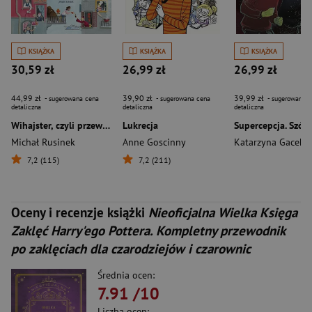
KSIĄŻKA
KSIĄŻKA
KSIĄŻKA
30,59 zł
26,99 zł
26,99 zł
44,99 zł
39,90 zł
39,99 zł
- sugerowana cena
- sugerowana cena
- sugerowana c
detaliczna
detaliczna
detaliczna
Wihajster, czyli przewodnik po słowach pożyczonych
Lukrecja
Michał Rusinek
Anne Goscinny
Katarzyna Gacek
7,2 (115)
7,2 (211)
Oceny i recenzje książki
Nieoficjalna Wielka Księga
Zaklęć Harry'ego Pottera. Kompletny przewodnik
po zaklęciach dla czarodziejów i czarownic
Średnia ocen:
7.91
/10
Liczba ocen: