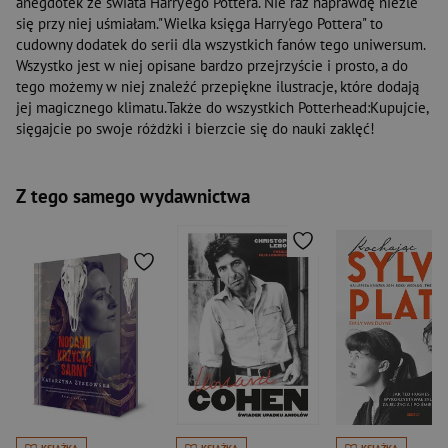
anegdotek ze świata Harry'ego Pottera. Nie raz naprawdę nieźle
się przy niej uśmiałam."Wielka księga Harry'ego Pottera" to
cudowny dodatek do serii dla wszystkich fanów tego uniwersum.
Wszystko jest w niej opisane bardzo przejrzyście i prosto, a do
tego możemy w niej znaleźć przepiękne ilustracje, które dodają
jej magicznego klimatu.Także do wszystkich Potterhead:Kupujcie,
sięgajcie po swoje różdżki i bierzcie się do nauki zaklęć!
Z tego samego wydawnictwa