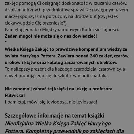
zaklęć pomogą Ci osiągnąć doskonałość w rzucaniu czarów.
A spis magicznych przedmiotów sprawi, że następnym razem
inaczej spojrzysz na porzucony na drodze but (czy jesteś
ciekawy, gdzie Cię przeniesie?).
Pamiętaj jednak o Międzynarodowym Kodeksie Tajności.
Żaden mugol nie może się o nas dowiedzieć!
*
Wielka Księga Zaklęć to prawdziwe kompendium wiedzy ze
świata Harry’ego Pottera. Zawiera ponad 240 zaklęć, czarów,
uroków i klątw oraz katalog zaczarowanych obiektów.
To najlepszy prezent dla każdego czarodzieja, czarownicy, a
nawet próbującego się doszkolić w magii charłaka.
Nie zapomnij zabrać tej książki na lekcję u profesora
Flitwicka!
I pamiętaj, mówi się leviooosa, nie leviosaaa!
Szczegółowe informacje na temat książki
Nieoficjalna Wielka Księga Zaklęć Harry'ego
Pottera. Kompletny przewodnik po zaklęciach dla