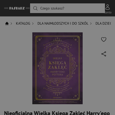
Czego szukasz?
Konto
KATALOG
DLA NAJMŁODSZYCH I DO SZKÓŁ
DLA DZIECI
Nieoficjalna Wielka Księga Zaklęć Harry'ego