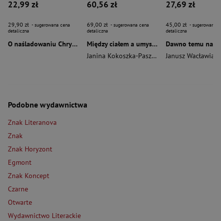
22,99 zł
60,56 zł
27,69 zł
29,90 zł
69,00 zł
45,00 zł
- sugerowana cena
- sugerowana cena
- sugerowana c
detaliczna
detaliczna
detaliczna
O naśladowaniu Chrystusa wyd. 2026
Między ciałem a umysłem
Janina Kokoszka-Paszkot
,
Piotr Wierzbiński
Janusz Wacławiak
Podobne wydawnictwa
Znak Literanova
Znak
Znak Horyzont
Egmont
Znak Koncept
Czarne
Otwarte
Wydawnictwo Literackie