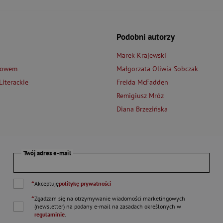
Podobni autorzy
Marek Krajewski
łowem
Małgorzata Oliwia Sobczak
iterackie
Freida McFadden
Remigiusz Mróz
Diana Brzezińska
Twój adres e-mail
*
Akceptuję
politykę prywatności
*
Zgadzam się na otrzymywanie wiadomości marketingowych
(newsletter) na podany
e-mail
na zasadach określonych w
regulaminie
.