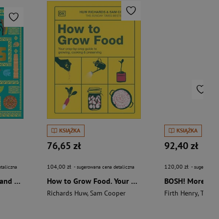
KSIĄŻKA
KSIĄŻKA
76,65 zł
92,40 zł
104,00 zł
120,00 zł
taliczna
- sugerowana cena detaliczna
- sugerowana 
The Aztecs. The Rise and Fall of a Mighty Empire
How to Grow Food. Your Crop-by-Crop Guide to Growing, Cooking, & Preserving
Richards Huw
,
Sam Cooper
Firth Henry
,
Theas