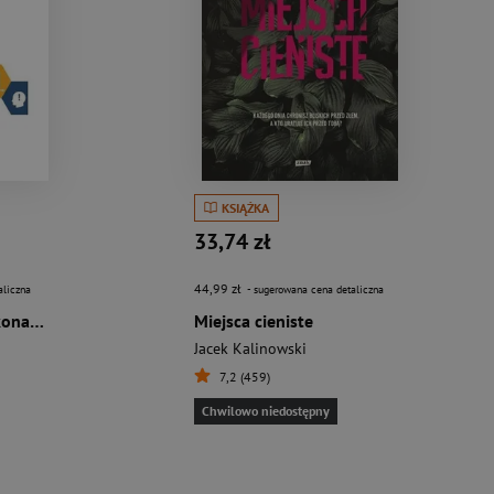
KSIĄŻKA
33,74 zł
44,99 zł
aliczna
- sugerowana cena detaliczna
Transparentność dokonań uczelni wyższej
Miejsca cieniste
Jacek Kalinowski
7,2 (459)
Chwilowo niedostępny