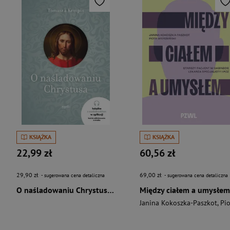
KSIĄŻKA
KSIĄŻKA
22,99 zł
60,56 zł
29,90 zł
69,00 zł
- sugerowana cena detaliczna
- sugerowana cena detaliczna
O naśladowaniu Chrystusa wyd. 2026
Między ciałem a umysłem
Janina Kokoszka-Paszkot
,
Piotr Wierzbińsk