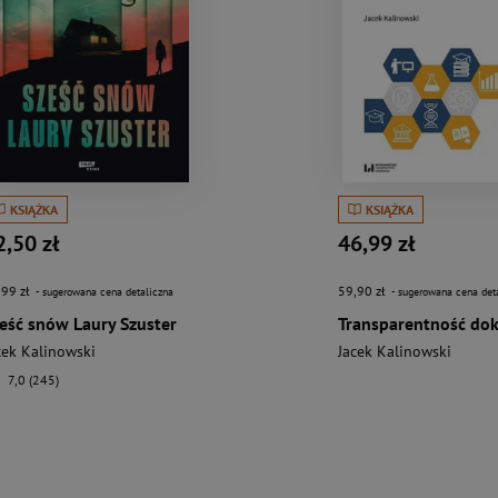
KSIĄŻKA
KSIĄŻKA
2,50 zł
46,99 zł
,99 zł
59,90 zł
- sugerowana cena detaliczna
- sugerowana cena det
eść snów Laury Szuster
cek Kalinowski
Jacek Kalinowski
7,0 (245)