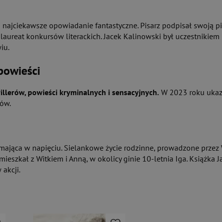
 najciekawsze opowiadanie fantastyczne. Pisarz podpisał swoją p
 laureat konkursów literackich. Jacek Kalinowski był uczestnikie
iu.
powieści
rillerów, powieści kryminalnych i sensacyjnych.
W 2023 roku ukaza
ków.
ymająca w napięciu. Sielankowe życie rodzinne, prowadzone przez W
amieszkał z Witkiem i Anną, w okolicy ginie 10-letnia Iga. Książka
akcji.