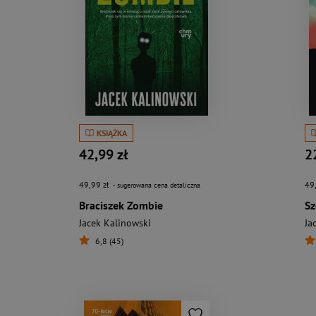
KSIĄŻKA
42,99 zł
2
49,99 zł
49
- sugerowana cena detaliczna
Braciszek Zombie
Sz
Jacek Kalinowski
Ja
6,8 (45)