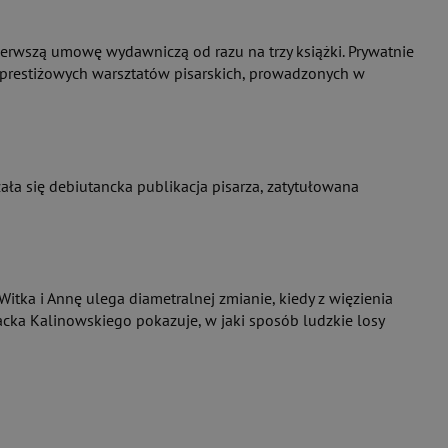
ierwszą umowę wydawniczą od razu na trzy książki. Prywatnie
m prestiżowych warsztatów pisarskich, prowadzonych w
ła się debiutancka publikacja pisarza, zatytułowana
itka i Annę ulega diametralnej zmianie, kiedy z więzienia
 Jacka Kalinowskiego pokazuje, w jaki sposób ludzkie losy